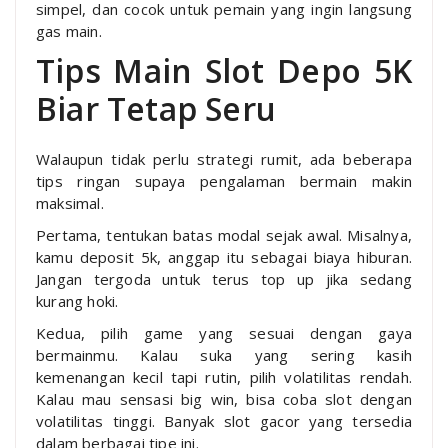
simpel, dan cocok untuk pemain yang ingin langsung
gas main.
Tips Main Slot Depo 5K
Biar Tetap Seru
Walaupun tidak perlu strategi rumit, ada beberapa
tips ringan supaya pengalaman bermain makin
maksimal.
Pertama, tentukan batas modal sejak awal. Misalnya,
kamu deposit 5k, anggap itu sebagai biaya hiburan.
Jangan tergoda untuk terus top up jika sedang
kurang hoki.
Kedua, pilih game yang sesuai dengan gaya
bermainmu. Kalau suka yang sering kasih
kemenangan kecil tapi rutin, pilih volatilitas rendah.
Kalau mau sensasi big win, bisa coba slot dengan
volatilitas tinggi. Banyak slot gacor yang tersedia
dalam berbagai tipe ini.