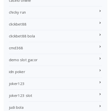
casino online
chicky run
clickbet88
clickbet88 bola
cmd368
demo slot gacor
idn poker
joker123
joker123 slot
judi bola