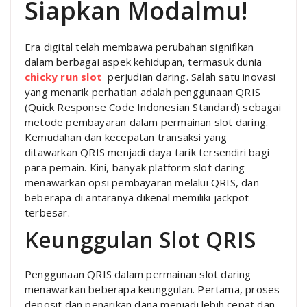
Siapkan Modalmu!
Era digital telah membawa perubahan signifikan
dalam berbagai aspek kehidupan, termasuk dunia
chicky run slot
perjudian daring. Salah satu inovasi
yang menarik perhatian adalah penggunaan QRIS
(Quick Response Code Indonesian Standard) sebagai
metode pembayaran dalam permainan slot daring.
Kemudahan dan kecepatan transaksi yang
ditawarkan QRIS menjadi daya tarik tersendiri bagi
para pemain. Kini, banyak platform slot daring
menawarkan opsi pembayaran melalui QRIS, dan
beberapa di antaranya dikenal memiliki jackpot
terbesar.
Keunggulan Slot QRIS
Penggunaan QRIS dalam permainan slot daring
menawarkan beberapa keunggulan. Pertama, proses
deposit dan penarikan dana menjadi lebih cepat dan