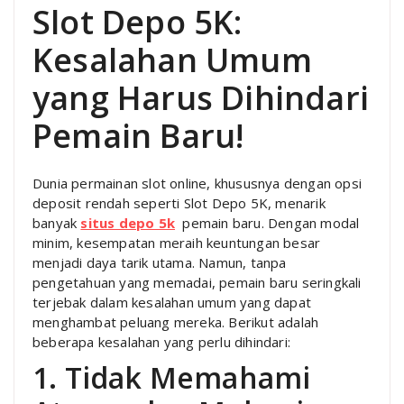
Slot Depo 5K:
Kesalahan Umum
yang Harus Dihindari
Pemain Baru!
Dunia permainan slot online, khususnya dengan opsi
deposit rendah seperti Slot Depo 5K, menarik
banyak
situs depo 5k
pemain baru. Dengan modal
minim, kesempatan meraih keuntungan besar
menjadi daya tarik utama. Namun, tanpa
pengetahuan yang memadai, pemain baru seringkali
terjebak dalam kesalahan umum yang dapat
menghambat peluang mereka. Berikut adalah
beberapa kesalahan yang perlu dihindari:
1. Tidak Memahami