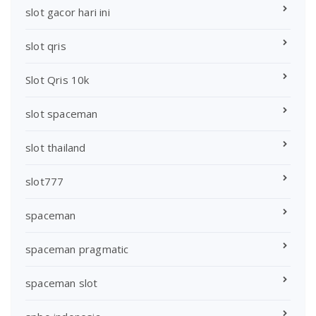
slot gacor hari ini
slot qris
Slot Qris 10k
slot spaceman
slot thailand
slot777
spaceman
spaceman pragmatic
spaceman slot