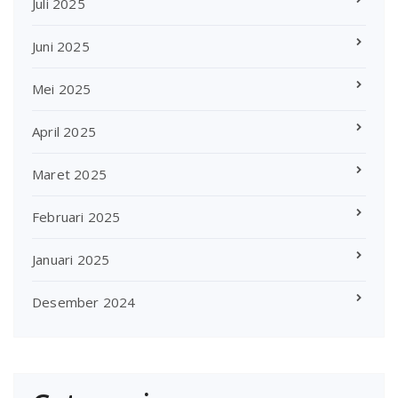
Juli 2025
Juni 2025
Mei 2025
April 2025
Maret 2025
Februari 2025
Januari 2025
Desember 2024