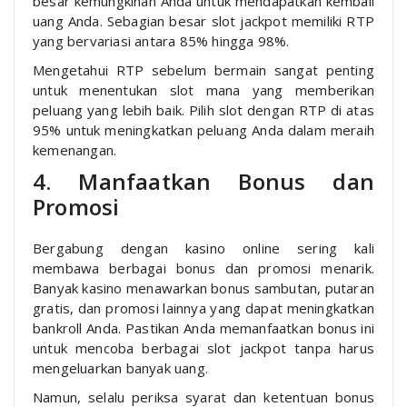
besar kemungkinan Anda untuk mendapatkan kembali
uang Anda. Sebagian besar slot jackpot memiliki RTP
yang bervariasi antara 85% hingga 98%.
Mengetahui RTP sebelum bermain sangat penting
untuk menentukan slot mana yang memberikan
peluang yang lebih baik. Pilih slot dengan RTP di atas
95% untuk meningkatkan peluang Anda dalam meraih
kemenangan.
4. Manfaatkan Bonus dan
Promosi
Bergabung dengan kasino online sering kali
membawa berbagai bonus dan promosi menarik.
Banyak kasino menawarkan bonus sambutan, putaran
gratis, dan promosi lainnya yang dapat meningkatkan
bankroll Anda. Pastikan Anda memanfaatkan bonus ini
untuk mencoba berbagai slot jackpot tanpa harus
mengeluarkan banyak uang.
Namun, selalu periksa syarat dan ketentuan bonus