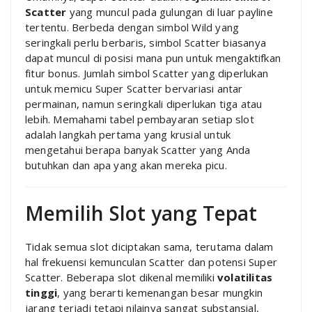
Scatter
yang muncul pada gulungan di luar payline
tertentu. Berbeda dengan simbol Wild yang
seringkali perlu berbaris, simbol Scatter biasanya
dapat muncul di posisi mana pun untuk mengaktifkan
fitur bonus. Jumlah simbol Scatter yang diperlukan
untuk memicu Super Scatter bervariasi antar
permainan, namun seringkali diperlukan tiga atau
lebih. Memahami tabel pembayaran setiap slot
adalah langkah pertama yang krusial untuk
mengetahui berapa banyak Scatter yang Anda
butuhkan dan apa yang akan mereka picu.
Memilih Slot yang Tepat
Tidak semua slot diciptakan sama, terutama dalam
hal frekuensi kemunculan Scatter dan potensi Super
Scatter. Beberapa slot dikenal memiliki
volatilitas
tinggi
, yang berarti kemenangan besar mungkin
jarang terjadi tetapi nilainya sangat substansial,