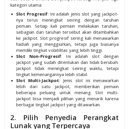
kategori utama:
Slot Progresif
: Ini adalah jenis slot yang jackpot-
nya terus meningkat seiring dengan taruhan
pemain. Setiap kali pemain melakukan taruhan,
sebagian dari taruhan tersebut akan ditambahkan
ke jackpot. Slot progresif sering kali menawarkan
hadiah yang menggiurkan, tetapi juga biasanya
memiliki tingkat volatilitas yang lebih tinggi.
Slot Non-Progresif
: Ini adalah slot dengan
jackpot yang sudah ditentukan dan tidak berubah.
Jackpot tidak meningkat seiring waktu, tetapi
tingkat kemenangannya lebih stabil.
Slot Multi-Jackpot
: Jenis slot ini menawarkan
lebih dari satu jackpot, memberikan pemain
beberapa peluang untuk menang. Slot multi-
jackpot bisa menjadi pilihan yang menarik karena
berbagai tingkat jackpot yang ditawarkan.
2. Pilih Penyedia Perangkat
Lunak yang Terpercaya