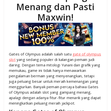
Menang dan Pasti
Maxwin!
Gates of Olympus adalah salah satu
gate of olympus
slot
yang sedang populer di kalangan pemain judi
daring. Dengan tema mitologi Yunani dan grafik yang
memukau, game ini tidak hanya menawarkan
pengalaman bermain yang menyenangkan, tetapi
juga peluang besar untuk meraih kemenangan yang
menggiurkan. Banyak pemain percaya bahwa Gates
of Olympus adalah slot yang gampang menang,
apalagi dengan adanya fitur-fitur menarik yang dapat
meningkatkan peluang meraih jackpot.