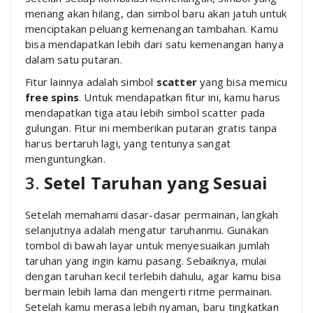
menang akan hilang, dan simbol baru akan jatuh untuk
menciptakan peluang kemenangan tambahan. Kamu
bisa mendapatkan lebih dari satu kemenangan hanya
dalam satu putaran.
Fitur lainnya adalah simbol
scatter
yang bisa memicu
free spins
. Untuk mendapatkan fitur ini, kamu harus
mendapatkan tiga atau lebih simbol scatter pada
gulungan. Fitur ini memberikan putaran gratis tanpa
harus bertaruh lagi, yang tentunya sangat
menguntungkan.
3.
Setel Taruhan yang Sesuai
Setelah memahami dasar-dasar permainan, langkah
selanjutnya adalah mengatur taruhanmu. Gunakan
tombol di bawah layar untuk menyesuaikan jumlah
taruhan yang ingin kamu pasang. Sebaiknya, mulai
dengan taruhan kecil terlebih dahulu, agar kamu bisa
bermain lebih lama dan mengerti ritme permainan.
Setelah kamu merasa lebih nyaman, baru tingkatkan