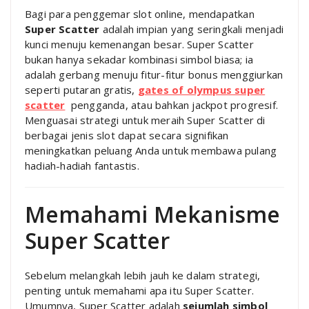
Bagi para penggemar slot online, mendapatkan
Super Scatter
adalah impian yang seringkali menjadi
kunci menuju kemenangan besar. Super Scatter
bukan hanya sekadar kombinasi simbol biasa; ia
adalah gerbang menuju fitur-fitur bonus menggiurkan
seperti putaran gratis,
gates of olympus super
scatter
pengganda, atau bahkan jackpot progresif.
Menguasai strategi untuk meraih Super Scatter di
berbagai jenis slot dapat secara signifikan
meningkatkan peluang Anda untuk membawa pulang
hadiah-hadiah fantastis.
Memahami Mekanisme
Super Scatter
Sebelum melangkah lebih jauh ke dalam strategi,
penting untuk memahami apa itu Super Scatter.
Umumnya, Super Scatter adalah
sejumlah simbol