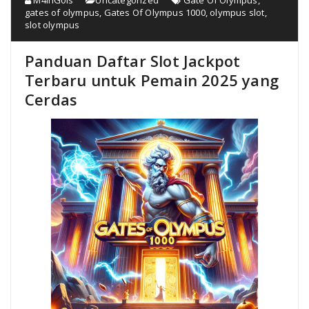
gates of olympus
,
Gates Of Olympus 1000
,
olympus slot
,
slot olympus
Panduan Daftar Slot Jackpot
Terbaru untuk Pemain 2025 yang
Cerdas