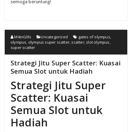
semoga beruntung!
M4inG0ls
Uncategorized
gates of olympus
,
olympus
,
olympus super scatter
,
scatter
,
slot olympus
,
super scatter
Strategi Jitu Super Scatter: Kuasai
Semua Slot untuk Hadiah
Strategi Jitu Super
Scatter: Kuasai
Semua Slot untuk
Hadiah