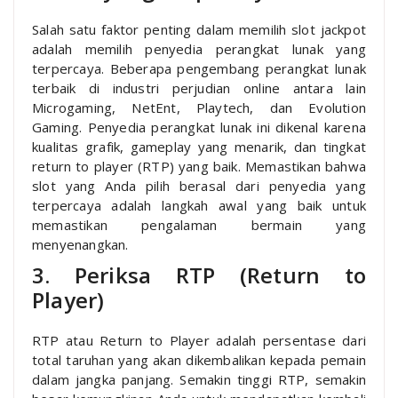
Salah satu faktor penting dalam memilih slot jackpot
adalah memilih penyedia perangkat lunak yang
terpercaya. Beberapa pengembang perangkat lunak
terbaik di industri perjudian online antara lain
Microgaming, NetEnt, Playtech, dan Evolution
Gaming. Penyedia perangkat lunak ini dikenal karena
kualitas grafik, gameplay yang menarik, dan tingkat
return to player (RTP) yang baik. Memastikan bahwa
slot yang Anda pilih berasal dari penyedia yang
terpercaya adalah langkah awal yang baik untuk
memastikan pengalaman bermain yang
menyenangkan.
3. Periksa RTP (Return to
Player)
RTP atau Return to Player adalah persentase dari
total taruhan yang akan dikembalikan kepada pemain
dalam jangka panjang. Semakin tinggi RTP, semakin