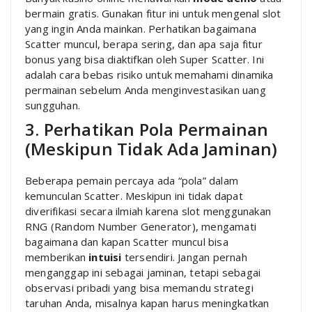
bermain gratis. Gunakan fitur ini untuk mengenal slot
yang ingin Anda mainkan. Perhatikan bagaimana
Scatter muncul, berapa sering, dan apa saja fitur
bonus yang bisa diaktifkan oleh Super Scatter. Ini
adalah cara bebas risiko untuk memahami dinamika
permainan sebelum Anda menginvestasikan uang
sungguhan.
3. Perhatikan Pola Permainan
(Meskipun Tidak Ada Jaminan)
Beberapa pemain percaya ada “pola” dalam
kemunculan Scatter. Meskipun ini tidak dapat
diverifikasi secara ilmiah karena slot menggunakan
RNG (Random Number Generator), mengamati
bagaimana dan kapan Scatter muncul bisa
memberikan
intuisi
tersendiri. Jangan pernah
menganggap ini sebagai jaminan, tetapi sebagai
observasi pribadi yang bisa memandu strategi
taruhan Anda, misalnya kapan harus meningkatkan