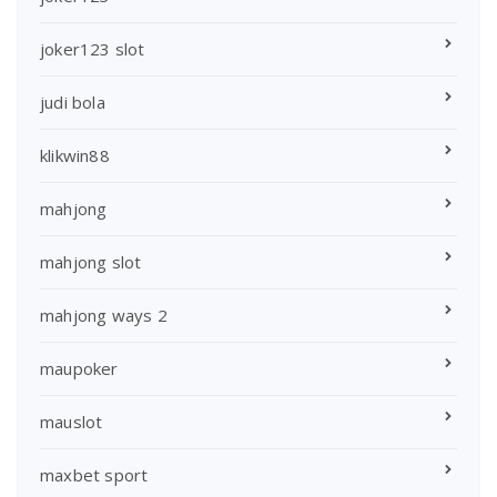
joker123 slot
judi bola
klikwin88
mahjong
mahjong slot
mahjong ways 2
maupoker
mauslot
maxbet sport