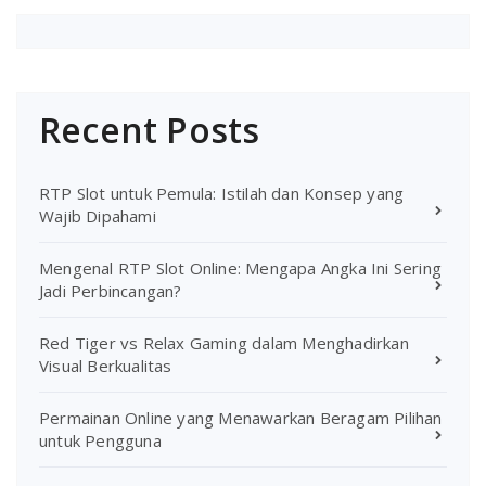
Recent Posts
RTP Slot untuk Pemula: Istilah dan Konsep yang
Wajib Dipahami
Mengenal RTP Slot Online: Mengapa Angka Ini Sering
Jadi Perbincangan?
Red Tiger vs Relax Gaming dalam Menghadirkan
Visual Berkualitas
Permainan Online yang Menawarkan Beragam Pilihan
untuk Pengguna