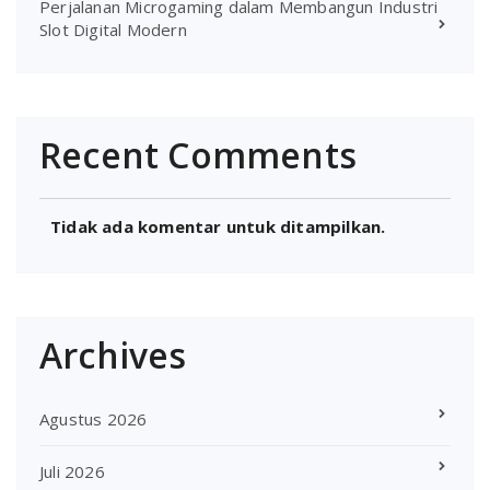
Perjalanan Microgaming dalam Membangun Industri
Slot Digital Modern
Recent Comments
Tidak ada komentar untuk ditampilkan.
Archives
Agustus 2026
Juli 2026