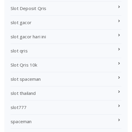
Slot Deposit Qris
slot gacor
slot gacor hari ini
slot qris
Slot Qris 10k
slot spaceman
slot thailand
slot777
spaceman