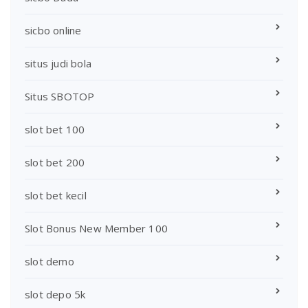
sicbo online
situs judi bola
Situs SBOTOP
slot bet 100
slot bet 200
slot bet kecil
Slot Bonus New Member 100
slot demo
slot depo 5k