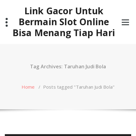
Skip
Link Gacor Untuk
to
content
Bermain Slot Online
Bisa Menang Tiap Hari
Tag Archives: Taruhan Judi Bola
Home
/
Posts tagged "Taruhan Judi Bola"