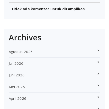
Tidak ada komentar untuk ditampilkan.
Archives
Agustus 2026
Juli 2026
Juni 2026
Mei 2026
April 2026