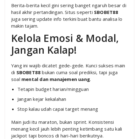
Berita-berita kecil gini sering banget ngaruh besar di
hasil akhir pertandingan. Situs seperti
SBOBET88
juga sering update info terkini buat bantu analisa lo
makin tajam.
Kelola Emosi & Modal,
Jangan Kalap!
Yang ini wajib dicatet gede-gede. Kunci sukses main
di
SBOBET88
bukan cuma soal prediksi, tapi juga
soal
mental dan manajemen uang
.
Tetapin budget harian/mingguan
Jangan kejar kekalahan
Stop kalau udah capai target menang
Main judi itu maraton, bukan sprint. Konsistensi
menang kecil jauh lebih penting ketimbang satu kali
jackpot tapi boncos di hari-hari berikutnya.