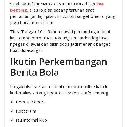
Salah satu fitur ciamik di
SBOBET88
adalah
live
betting
, alias lo bisa pasang taruhan saat
pertandingan lagi jalan. Ini cocok banget buat lo yang
jago baca momentum!
Tips: Tunggu 10–15 menit awal pertandingan buat
liat tempo permainan. Kadang tim underdog bisa
ngegas di awal dan bikin odds jadi menarik banget
buat dipasangin.
Ikutin Perkembangan
Berita Bola
Lo gak bisa sukses di dunia judi bola online kalo lo
kudet alias kurang update! Cek terus info tentang:
Pemain cedera
Rotasi tim
Isu internal klub