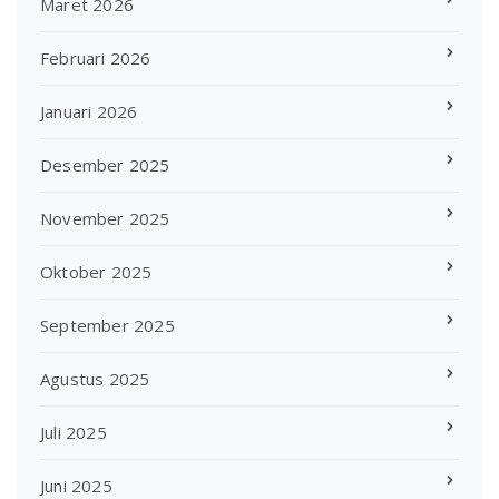
Maret 2026
Februari 2026
Januari 2026
Desember 2025
November 2025
Oktober 2025
September 2025
Agustus 2025
Juli 2025
Juni 2025