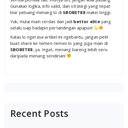
Gunakan logika, info valid, dan strategi yang tepat
biar peluang menang lo di
SBOBET88
makin tinggi.
Yuk, mulai main cerdas dan jadi
bettor elite
yang
selalu siap hadapin pertandingan apapun!
Kalau lo ngerasa artikel ini ngebantu, jangan pelit
buat share ke temen-temen lo yang juga main di
SBOBET88
, ya. Ingat, menang bareng lebih seru
daripada menang sendirian!
Recent Posts