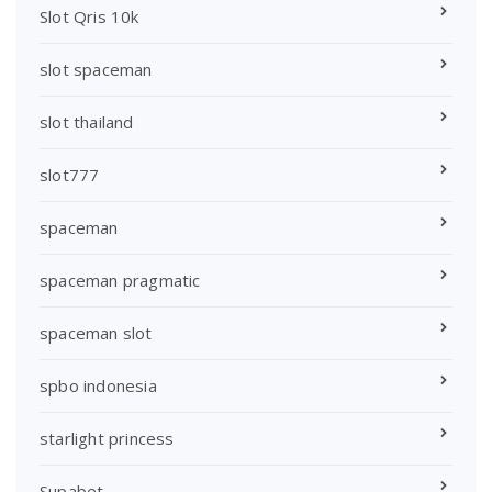
Slot Qris 10k
slot spaceman
slot thailand
slot777
spaceman
spaceman pragmatic
spaceman slot
spbo indonesia
starlight princess
Supabet