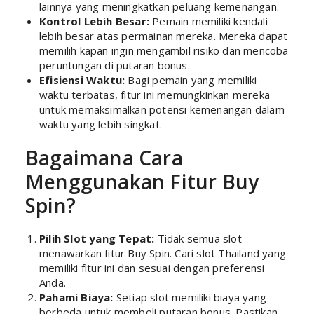
lainnya yang meningkatkan peluang kemenangan.
Kontrol Lebih Besar:
Pemain memiliki kendali
lebih besar atas permainan mereka. Mereka dapat
memilih kapan ingin mengambil risiko dan mencoba
peruntungan di putaran bonus.
Efisiensi Waktu:
Bagi pemain yang memiliki
waktu terbatas, fitur ini memungkinkan mereka
untuk memaksimalkan potensi kemenangan dalam
waktu yang lebih singkat.
Bagaimana Cara
Menggunakan Fitur Buy
Spin?
Pilih Slot yang Tepat:
Tidak semua slot
menawarkan fitur Buy Spin. Cari slot Thailand yang
memiliki fitur ini dan sesuai dengan preferensi
Anda.
Pahami Biaya:
Setiap slot memiliki biaya yang
berbeda untuk membeli putaran bonus. Pastikan