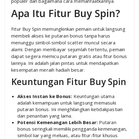
populer dan bagaimana cara memanfaatkannya.
Apa Itu Fitur Buy Spin?
Fitur Buy Spin memungkinkan pemain untuk langsung
membeli akses ke putaran bonus tanpa harus
menunggu simbol-simbol scatter muncul secara
alami. Dengan membayar sejumlah tertentu, pemain
dapat segera memicu putaran gratis atau fitur bonus
lainnya. Ini adalah jalan pintas untuk mendapatkan
kesempatan meraih hadiah besar.
Keuntungan Fitur Buy Spin
Akses Instan ke Bonus:
Keuntungan utama
adalah kemampuan untuk langsung memasuki
putaran bonus. Ini menghilangkan ketidakpastian
dan penantian yang lama.
Potensi Kemenangan Lebih Besar:
Putaran
bonus seringkali memiliki pengganda kemenangan,
simbol liar yang meluas, atau fitur-fitur khusus