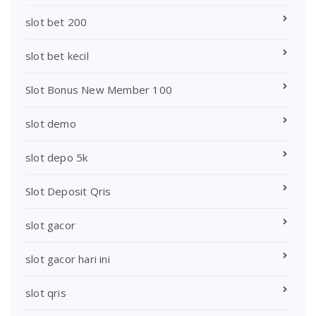
slot bet 200
slot bet kecil
Slot Bonus New Member 100
slot demo
slot depo 5k
Slot Deposit Qris
slot gacor
slot gacor hari ini
slot qris