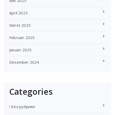
Mei 2025
April 2025
Maret 2025
Februari 2025
Januari 2025
Desember 2024
Categories
! Без рубрики