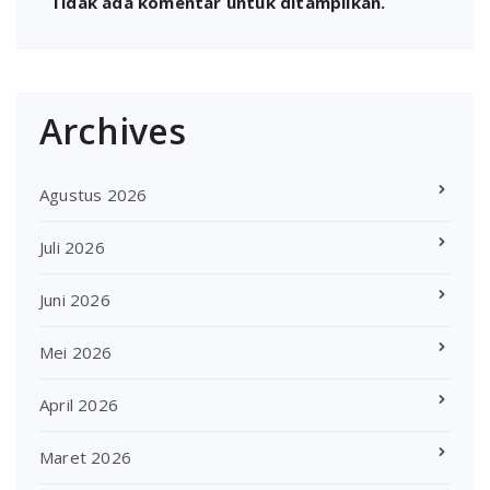
Tidak ada komentar untuk ditampilkan.
Archives
Agustus 2026
Juli 2026
Juni 2026
Mei 2026
April 2026
Maret 2026