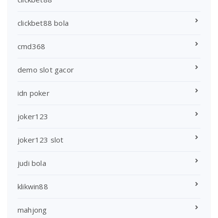
clickbet88 bola
cmd368
demo slot gacor
idn poker
joker123
joker123 slot
judi bola
klikwin88
mahjong