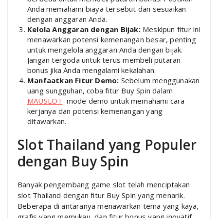
Anda memahami biaya tersebut dan sesuaikan
dengan anggaran Anda.
Kelola Anggaran dengan Bijak:
Meskipun fitur ini
menawarkan potensi kemenangan besar, penting
untuk mengelola anggaran Anda dengan bijak.
Jangan tergoda untuk terus membeli putaran
bonus jika Anda mengalami kekalahan.
Manfaatkan Fitur Demo:
Sebelum menggunakan
uang sungguhan, coba fitur Buy Spin dalam
MAUSLOT
mode demo untuk memahami cara
kerjanya dan potensi kemenangan yang
ditawarkan.
Slot Thailand yang Populer
dengan Buy Spin
Banyak pengembang game slot telah menciptakan
slot Thailand dengan fitur Buy Spin yang menarik.
Beberapa di antaranya menawarkan tema yang kaya,
grafis yang memukau, dan fitur bonus yang inovatif.