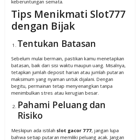
keberuntungan semata.
Tips Menikmati Slot777
dengan Bijak
Tentukan Batasan
Sebelum mulai bermain, pastikan kamu menetapkan
batasan, baik dari sisi waktu maupun uang. Misalnya,
tetapkan jumlah deposit harian atau jumlah putaran
maksimum yang nyaman untuk dijalani. Dengan
begitu, permainan tetap menyenangkan tanpa
menimbulkan stres atau kerugian besar.
Pahami Peluang dan
Risiko
Meskipun ada istilah
slot gacor 777
, jangan lupa
bahwa setiap putaran memiliki peluang acak. Jangan