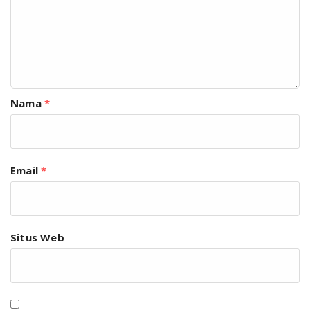
Nama
*
Email
*
Situs Web