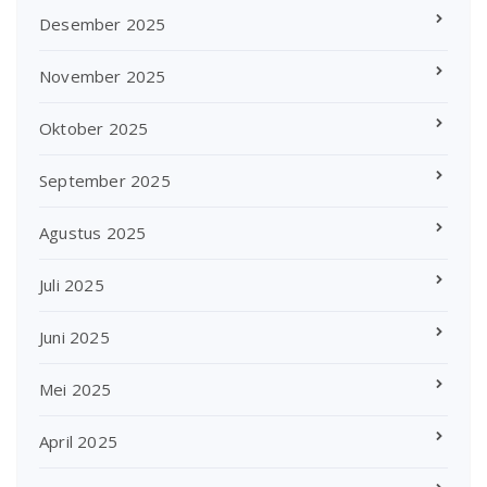
Desember 2025
November 2025
Oktober 2025
September 2025
Agustus 2025
Juli 2025
Juni 2025
Mei 2025
April 2025