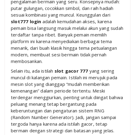
pengalaman bermain yang seru. Konsepnya mudah:
putar gulungan, cocokkan simbol, dan raih hadiah
sesuai kombinasi yang muncul. Keunggulan dari
slot777 login
adalah kemudahan akses, karena
pemain bisa langsung masuk melalui akun yang sudah
terdaftar tanpa ribet. Banyak pemain memilih
platform ini karena menyediakan berbagai tema
menarik, dari buah klasik hingga tema petualangan
modern, membuat sesi bermain tidak pernah
membosankan.
Selain itu, ada istilah
slot gacor 777
yang sering
muncul di kalangan pemain. Istilah ini merujuk pada
mesin slot yang dianggap “mudah memberikan
kemenangan” dalam periode tertentu. Meski
terdengar menggiurkan, penting untuk diingat bahwa
peluang menang tetap bergantung pada
keberuntungan dan pengaturan sistem RNG
(Random Number Generator). Jadi, jangan sampai
tergoda hanya karena ada istilah gacor, tetap
bermain dengan strategi dan batasan yang jelas.