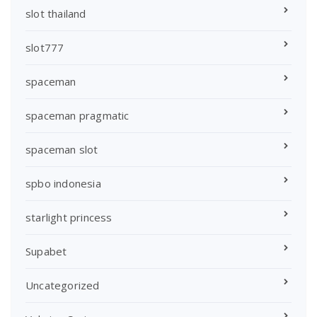
slot thailand
slot777
spaceman
spaceman pragmatic
spaceman slot
spbo indonesia
starlight princess
Supabet
Uncategorized