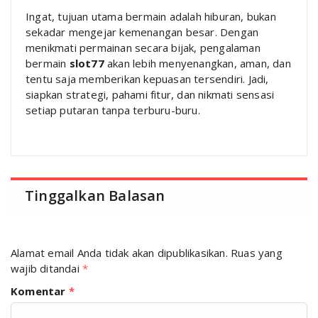
Ingat, tujuan utama bermain adalah hiburan, bukan
sekadar mengejar kemenangan besar. Dengan
menikmati permainan secara bijak, pengalaman
bermain
slot77
akan lebih menyenangkan, aman, dan
tentu saja memberikan kepuasan tersendiri. Jadi,
siapkan strategi, pahami fitur, dan nikmati sensasi
setiap putaran tanpa terburu-buru.
Tinggalkan Balasan
Alamat email Anda tidak akan dipublikasikan.
Ruas yang
wajib ditandai
*
Komentar
*