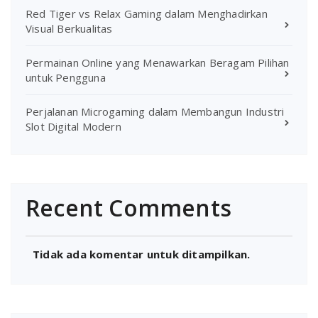
Red Tiger vs Relax Gaming dalam Menghadirkan
Visual Berkualitas
Permainan Online yang Menawarkan Beragam Pilihan
untuk Pengguna
Perjalanan Microgaming dalam Membangun Industri
Slot Digital Modern
Recent Comments
Tidak ada komentar untuk ditampilkan.