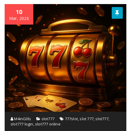
10
Mar, 2026
M4inG0ls
slot777
777slot
,
slot 777
,
slot777
,
slot777 login
,
slot777 online