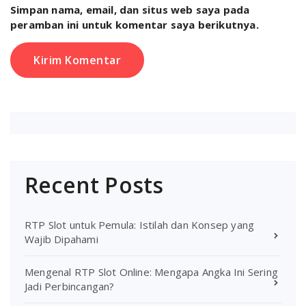
Simpan nama, email, dan situs web saya pada
peramban ini untuk komentar saya berikutnya.
Recent Posts
RTP Slot untuk Pemula: Istilah dan Konsep yang
Wajib Dipahami
Mengenal RTP Slot Online: Mengapa Angka Ini Sering
Jadi Perbincangan?