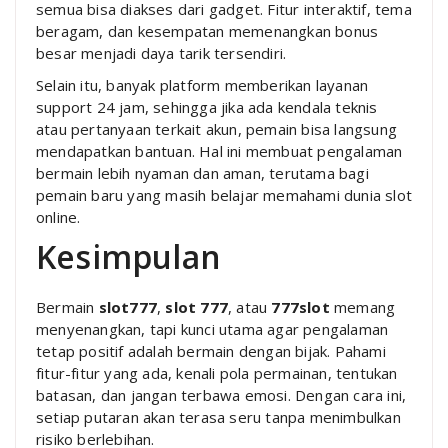
semua bisa diakses dari gadget. Fitur interaktif, tema
beragam, dan kesempatan memenangkan bonus
besar menjadi daya tarik tersendiri.
Selain itu, banyak platform memberikan layanan
support 24 jam, sehingga jika ada kendala teknis
atau pertanyaan terkait akun, pemain bisa langsung
mendapatkan bantuan. Hal ini membuat pengalaman
bermain lebih nyaman dan aman, terutama bagi
pemain baru yang masih belajar memahami dunia slot
online.
Kesimpulan
Bermain
slot777
,
slot 777
, atau
777slot
memang
menyenangkan, tapi kunci utama agar pengalaman
tetap positif adalah bermain dengan bijak. Pahami
fitur-fitur yang ada, kenali pola permainan, tentukan
batasan, dan jangan terbawa emosi. Dengan cara ini,
setiap putaran akan terasa seru tanpa menimbulkan
risiko berlebihan.