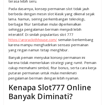
terasa lebih seru.
Pada dasarnya, konsep permainan slot tidak jauh
berbeda dengan mesin slot klasik yang dikenal sejak
lama. Namun, seiring perkembangan teknologi,
berbagai fitur tambahan mulai diperkenalkan
sehingga pengalaman bermain menjadi lebih
interaktif. Di sinilah popularitas slot 777
https://aroraclothhouse.com/
semakin berkembang
karena mampu menghadirkan sensasi permainan
yang ringan namun tetap menghibur.
Banyak pemain menyukai konsep permainan ini
karena tidak memerlukan strategi yang rumit. Pemain
cukup memahami simbol, fitur bonus, serta cara kerja
putaran permainan untuk mulai menikmati
pengalaman bermain dengan lebih nyaman.
Kenapa Slot777 Online
Banyak Diminati?