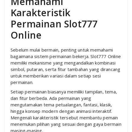
Memahami
Karakteristik
Permainan Slot777
Online
Sebelum mulai bermain, penting untuk memahami
bagaimana sistem permainan bekerja. Slot777 Online
memiliki mekanisme yang mengandalkan kombinasi
simbol, putaran, serta fitur tambahan yang dirancang
untuk memberikan variasi dalam setiap sesi
permainan.
Setiap permainan biasanya memiliki tampilan, tema,
dan fitur berbeda. Ada permainan yang
mengutamakan tema petualangan, fantasi, klasik,
hingga konsep modern dengan animasi interaktif.
Mengenali karakteristik tersebut membantu pemain
menemukan pilihan yang sesuai dengan gaya bermain
masing-masing.