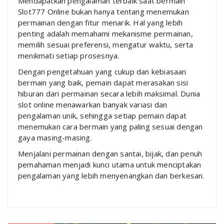
Mendapatkan pengalaman terbaik saat bermain
Slot777 Online bukan hanya tentang menemukan
permainan dengan fitur menarik. Hal yang lebih
penting adalah memahami mekanisme permainan,
memilih sesuai preferensi, mengatur waktu, serta
menikmati setiap prosesnya.
Dengan pengetahuan yang cukup dan kebiasaan
bermain yang baik, pemain dapat merasakan sisi
hiburan dari permainan secara lebih maksimal. Dunia
slot online menawarkan banyak variasi dan
pengalaman unik, sehingga setiap pemain dapat
menemukan cara bermain yang paling sesuai dengan
gaya masing-masing.
Menjalani permainan dengan santai, bijak, dan penuh
pemahaman menjadi kunci utama untuk menciptakan
pengalaman yang lebih menyenangkan dan berkesan.