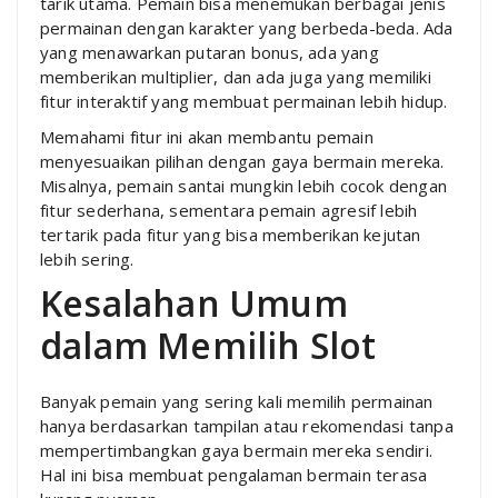
tarik utama. Pemain bisa menemukan berbagai jenis
permainan dengan karakter yang berbeda-beda. Ada
yang menawarkan putaran bonus, ada yang
memberikan multiplier, dan ada juga yang memiliki
fitur interaktif yang membuat permainan lebih hidup.
Memahami fitur ini akan membantu pemain
menyesuaikan pilihan dengan gaya bermain mereka.
Misalnya, pemain santai mungkin lebih cocok dengan
fitur sederhana, sementara pemain agresif lebih
tertarik pada fitur yang bisa memberikan kejutan
lebih sering.
Kesalahan Umum
dalam Memilih Slot
Banyak pemain yang sering kali memilih permainan
hanya berdasarkan tampilan atau rekomendasi tanpa
mempertimbangkan gaya bermain mereka sendiri.
Hal ini bisa membuat pengalaman bermain terasa