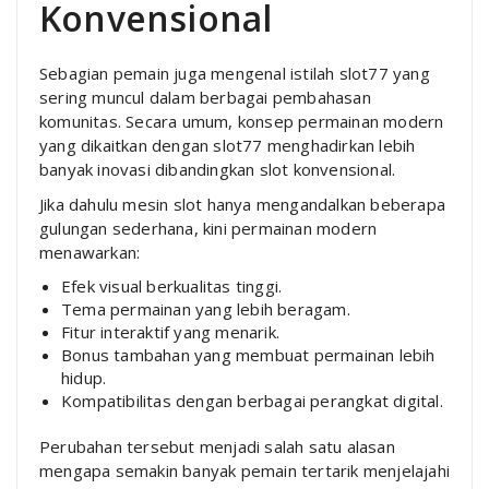
Konvensional
Sebagian pemain juga mengenal istilah slot77 yang
sering muncul dalam berbagai pembahasan
komunitas. Secara umum, konsep permainan modern
yang dikaitkan dengan slot77 menghadirkan lebih
banyak inovasi dibandingkan slot konvensional.
Jika dahulu mesin slot hanya mengandalkan beberapa
gulungan sederhana, kini permainan modern
menawarkan:
Efek visual berkualitas tinggi.
Tema permainan yang lebih beragam.
Fitur interaktif yang menarik.
Bonus tambahan yang membuat permainan lebih
hidup.
Kompatibilitas dengan berbagai perangkat digital.
Perubahan tersebut menjadi salah satu alasan
mengapa semakin banyak pemain tertarik menjelajahi