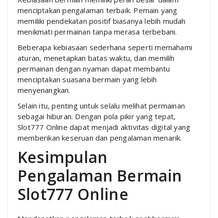
menciptakan pengalaman terbaik. Pemain yang
memiliki pendekatan positif biasanya lebih mudah
menikmati permainan tanpa merasa terbebani.
Beberapa kebiasaan sederhana seperti memahami
aturan, menetapkan batas waktu, dan memilih
permainan dengan nyaman dapat membantu
menciptakan suasana bermain yang lebih
menyenangkan.
Selain itu, penting untuk selalu melihat permainan
sebagai hiburan. Dengan pola pikir yang tepat,
Slot777 Online dapat menjadi aktivitas digital yang
memberikan keseruan dan pengalaman menarik.
Kesimpulan
Pengalaman Bermain
Slot777 Online