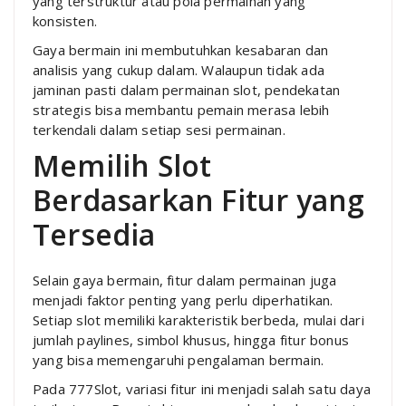
yang terstruktur atau pola permainan yang
konsisten.
Gaya bermain ini membutuhkan kesabaran dan
analisis yang cukup dalam. Walaupun tidak ada
jaminan pasti dalam permainan slot, pendekatan
strategis bisa membantu pemain merasa lebih
terkendali dalam setiap sesi permainan.
Memilih Slot
Berdasarkan Fitur yang
Tersedia
Selain gaya bermain, fitur dalam permainan juga
menjadi faktor penting yang perlu diperhatikan.
Setiap slot memiliki karakteristik berbeda, mulai dari
jumlah paylines, simbol khusus, hingga fitur bonus
yang bisa memengaruhi pengalaman bermain.
Pada 777Slot, variasi fitur ini menjadi salah satu daya