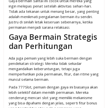
Gaya bermain santai ini cocok untuk mereka yang
ingin melepas penat setelah aktivitas sehari-hari.
Tidak ada tekanan untuk menang besar, yang penting
adalah menikmati pengalaman bermain itu sendiri.
Justru di sinilah letak keseruan sebenarnya, ketika
permainan menjadi sarana relaksasi.
Gaya Bermain Strategis
dan Perhitungan
Ada juga pemain yang lebih suka bermain dengan
pendekatan strategi. Mereka tidak sekadar
mengandalkan keberuntungan, tetapi juga
memperhatikan pola permainan, fitur, dan ritme yang
muncul selama bermain.
Pada 777Slot, pemain dengan gaya ini biasanya akan
lebih selektif dalam memilih permainan. Mereka
cenderung mencari slot yang memiliki mekanisme
yang bisa dipahami dengan jelas, seperti fitur bonus