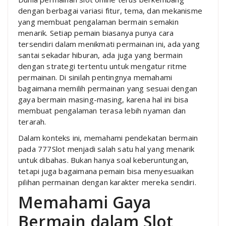
dengan berbagai variasi fitur, tema, dan mekanisme
yang membuat pengalaman bermain semakin
menarik. Setiap pemain biasanya punya cara
tersendiri dalam menikmati permainan ini, ada yang
santai sekadar hiburan, ada juga yang bermain
dengan strategi tertentu untuk mengatur ritme
permainan. Di sinilah pentingnya memahami
bagaimana memilih permainan yang sesuai dengan
gaya bermain masing-masing, karena hal ini bisa
membuat pengalaman terasa lebih nyaman dan
terarah.
Dalam konteks ini, memahami pendekatan bermain
pada 777Slot menjadi salah satu hal yang menarik
untuk dibahas. Bukan hanya soal keberuntungan,
tetapi juga bagaimana pemain bisa menyesuaikan
pilihan permainan dengan karakter mereka sendiri.
Memahami Gaya
Bermain dalam Slot