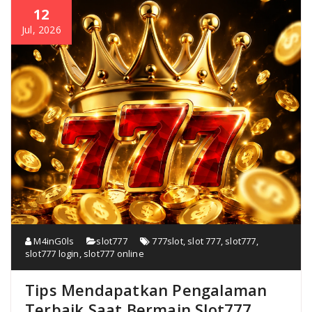
12
Jul, 2026
M4inG0ls
slot777
777slot
,
slot 777
,
slot777
,
slot777 login
,
slot777 online
Tips Mendapatkan Pengalaman
Terbaik Saat Bermain Slot777