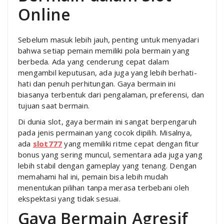
Online
Sebelum masuk lebih jauh, penting untuk menyadari
bahwa setiap pemain memiliki pola bermain yang
berbeda. Ada yang cenderung cepat dalam
mengambil keputusan, ada juga yang lebih berhati-
hati dan penuh perhitungan. Gaya bermain ini
biasanya terbentuk dari pengalaman, preferensi, dan
tujuan saat bermain.
Di dunia slot, gaya bermain ini sangat berpengaruh
pada jenis permainan yang cocok dipilih. Misalnya,
ada
slot777
yang memiliki ritme cepat dengan fitur
bonus yang sering muncul, sementara ada juga yang
lebih stabil dengan gameplay yang tenang. Dengan
memahami hal ini, pemain bisa lebih mudah
menentukan pilihan tanpa merasa terbebani oleh
ekspektasi yang tidak sesuai.
Gaya Bermain Agresif