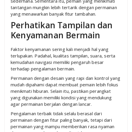
sederhana. Sementara itu, pemain yang menikmati
tantangan mungkin lebih tertarik dengan permainan
yang menawarkan banyak fitur tambahan.
Perhatikan Tampilan dan
Kenyamanan Bermain
Faktor kenyamanan sering kali menjadi hal yang
terlupakan. Padahal, kualitas tampilan, suara, serta
kemudahan navigasi memiliki pengaruh besar
terhadap pengalaman bermain.
Permainan dengan desain yang rapi dan kontrol yang
mudah dipahami dapat membuat pemain lebih fokus
menikmati hiburan. Selain itu, pastikan perangkat
yang digunakan memiliki kondisi yang mendukung
agar permainan berjalan dengan lancar.
Pengalaman terbaik tidak selalu berasal dari
permainan dengan fitur paling banyak, tetapi dari
permainan yang mampu memberikan rasa nyaman