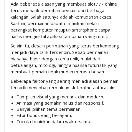
Ada beberapa alasan yang membuat slot777 online
terus menarik perhatian pemain dari berbagai
kalangan. Salah satunya adalah kemudahan akses.
Saat ini, permainan dapat dimainkan melalui
perangkat komputer maupun smartphone tanpa
harus menginstal aplikasi tambahan yang rumit.
Selain itu, desain permainan yang terus berkembang
menjadi daya tarik tersendiri. Setiap permainan
biasanya hadir dengan tema unik, mulai dari
petualangan, mitologi, hingga nuansa futuristik yang
membuat pemain tidak mudah merasa bosan.
Beberapa faktor yang sering menjadi alasan pemain
tertarik mencoba permainan slot online antara lain:
Tampilan visual yang menarik dan modern.
Animasi yang semakin halus dan responsif.
Banyak pilihan tema permainan.
Fitur bonus yang beragam.
Cocok dimainkan dalam waktu santai.