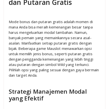
dan Putaran Gratis
Mode bonus dan putaran gratis adalah momen di
mana Anda bisa meraih kemenangan besar tanpa
harus mengeluarkan modal tambahan. Namun,
banyak pemain yang memainkannya secara asal-
asalan. Manfaatkan setiap putaran gratis dengan
bijak. Beberapa game Mauslot menawarkan opsi
untuk memilih jenis bonus, seperti putaran gratis
dengan pengganda kemenangan yang lebih tinggi
atau putaran dengan simbol Wild yang terkunci.
Pilihlah opsi yang paling sesuai dengan gaya bermain
dan target Anda.
Strategi Manajemen Modal
yang Efektif