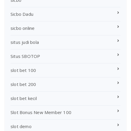
sicbo
Sicbo Dadu
sicbo online
situs judi bola
Situs SBOTOP
slot bet 100
slot bet 200
slot bet kecil
Slot Bonus New Member 100
slot demo