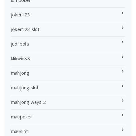
idn poker
joker123
joker123 slot
judi bola
klikwin88
mahjong
mahjong slot
mahjong ways 2
maupoker
mauslot