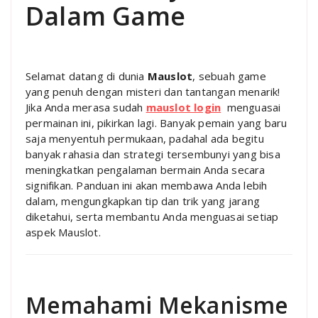
Dalam Game
Selamat datang di dunia
Mauslot
, sebuah game
yang penuh dengan misteri dan tantangan menarik!
Jika Anda merasa sudah
mauslot login
menguasai
permainan ini, pikirkan lagi. Banyak pemain yang baru
saja menyentuh permukaan, padahal ada begitu
banyak rahasia dan strategi tersembunyi yang bisa
meningkatkan pengalaman bermain Anda secara
signifikan. Panduan ini akan membawa Anda lebih
dalam, mengungkapkan tip dan trik yang jarang
diketahui, serta membantu Anda menguasai setiap
aspek Mauslot.
Memahami Mekanisme