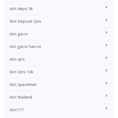
slot depo 5k
Slot Deposit Qris
slot gacor
slot gacor hari ini
slot qris
Slot Qris 10k
slot spaceman
slot thailand
slot777