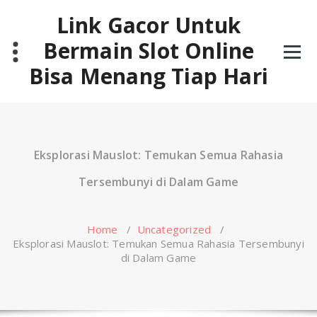
Skip
Link Gacor Untuk
to
content
Bermain Slot Online
Bisa Menang Tiap Hari
Eksplorasi Mauslot: Temukan Semua Rahasia
Tersembunyi di Dalam Game
Home
/
Uncategorized
/
Eksplorasi Mauslot: Temukan Semua Rahasia Tersembunyi
di Dalam Game