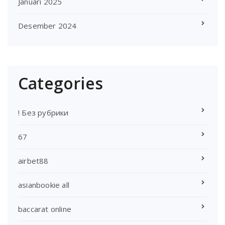
Januari 2025
Desember 2024
Categories
! Без рубрики
67
airbet88
asianbookie all
baccarat online