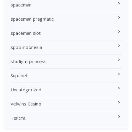
spaceman
spaceman pragmatic
spaceman slot
spbo indonesia
starlight princess
Supabet
Uncategorized
Velwins Casino
Текста