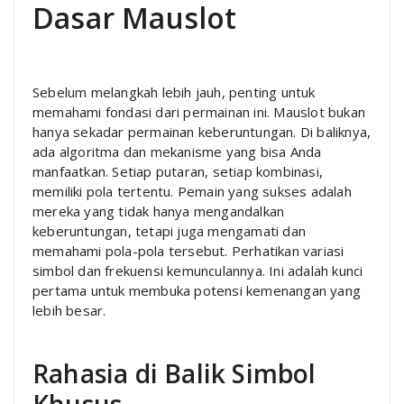
Dasar Mauslot
Sebelum melangkah lebih jauh, penting untuk
memahami fondasi dari permainan ini. Mauslot bukan
hanya sekadar permainan keberuntungan. Di baliknya,
ada algoritma dan mekanisme yang bisa Anda
manfaatkan. Setiap putaran, setiap kombinasi,
memiliki pola tertentu. Pemain yang sukses adalah
mereka yang tidak hanya mengandalkan
keberuntungan, tetapi juga mengamati dan
memahami pola-pola tersebut. Perhatikan variasi
simbol dan frekuensi kemunculannya. Ini adalah kunci
pertama untuk membuka potensi kemenangan yang
lebih besar.
Rahasia di Balik Simbol
Khusus