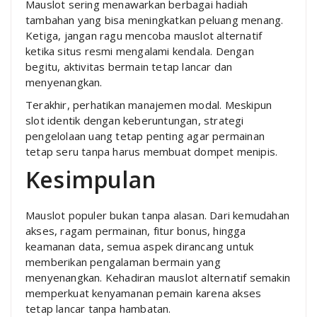
Mauslot sering menawarkan berbagai hadiah
tambahan yang bisa meningkatkan peluang menang.
Ketiga, jangan ragu mencoba mauslot alternatif
ketika situs resmi mengalami kendala. Dengan
begitu, aktivitas bermain tetap lancar dan
menyenangkan.
Terakhir, perhatikan manajemen modal. Meskipun
slot identik dengan keberuntungan, strategi
pengelolaan uang tetap penting agar permainan
tetap seru tanpa harus membuat dompet menipis.
Kesimpulan
Mauslot populer bukan tanpa alasan. Dari kemudahan
akses, ragam permainan, fitur bonus, hingga
keamanan data, semua aspek dirancang untuk
memberikan pengalaman bermain yang
menyenangkan. Kehadiran mauslot alternatif semakin
memperkuat kenyamanan pemain karena akses
tetap lancar tanpa hambatan.