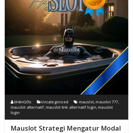
M4inG0ls
Uncategorized
mauslot
,
mauslot 777
,
mauslot alternatif
,
mauslot link alternatif login
,
mauslot
login
Mauslot Strategi Mengatur Modal