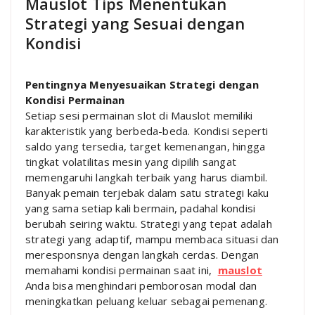
Mauslot Tips Menentukan
Strategi yang Sesuai dengan
Kondisi
Pentingnya Menyesuaikan Strategi dengan
Kondisi Permainan
Setiap sesi permainan slot di Mauslot memiliki
karakteristik yang berbeda-beda. Kondisi seperti
saldo yang tersedia, target kemenangan, hingga
tingkat volatilitas mesin yang dipilih sangat
memengaruhi langkah terbaik yang harus diambil.
Banyak pemain terjebak dalam satu strategi kaku
yang sama setiap kali bermain, padahal kondisi
berubah seiring waktu. Strategi yang tepat adalah
strategi yang adaptif, mampu membaca situasi dan
meresponsnya dengan langkah cerdas. Dengan
memahami kondisi permainan saat ini,
mauslot
Anda bisa menghindari pemborosan modal dan
meningkatkan peluang keluar sebagai pemenang.