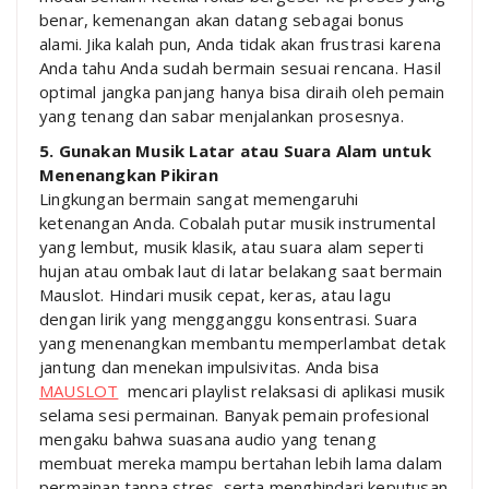
benar, kemenangan akan datang sebagai bonus
alami. Jika kalah pun, Anda tidak akan frustrasi karena
Anda tahu Anda sudah bermain sesuai rencana. Hasil
optimal jangka panjang hanya bisa diraih oleh pemain
yang tenang dan sabar menjalankan prosesnya.
5. Gunakan Musik Latar atau Suara Alam untuk
Menenangkan Pikiran
Lingkungan bermain sangat memengaruhi
ketenangan Anda. Cobalah putar musik instrumental
yang lembut, musik klasik, atau suara alam seperti
hujan atau ombak laut di latar belakang saat bermain
Mauslot. Hindari musik cepat, keras, atau lagu
dengan lirik yang mengganggu konsentrasi. Suara
yang menenangkan membantu memperlambat detak
jantung dan menekan impulsivitas. Anda bisa
MAUSLOT
mencari playlist relaksasi di aplikasi musik
selama sesi permainan. Banyak pemain profesional
mengaku bahwa suasana audio yang tenang
membuat mereka mampu bertahan lebih lama dalam
permainan tanpa stres, serta menghindari keputusan