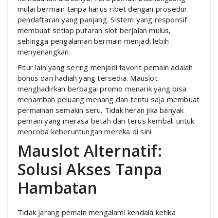
mulai bermain tanpa harus ribet dengan prosedur
pendaftaran yang panjang. Sistem yang responsif
membuat setiap putaran slot berjalan mulus,
sehingga pengalaman bermain menjadi lebih
menyenangkan.
Fitur lain yang sering menjadi favorit pemain adalah
bonus dan hadiah yang tersedia. Mauslot
menghadirkan berbagai promo menarik yang bisa
menambah peluang menang dan tentu saja membuat
permainan semakin seru. Tidak heran jika banyak
pemain yang merasa betah dan terus kembali untuk
mencoba keberuntungan mereka di sini.
Mauslot Alternatif:
Solusi Akses Tanpa
Hambatan
Tidak jarang pemain mengalami kendala ketika