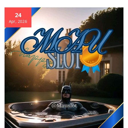
24
Apr, 2026