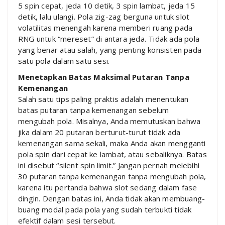
5 spin cepat, jeda 10 detik, 3 spin lambat, jeda 15
detik, lalu ulangi. Pola zig-zag berguna untuk slot
volatilitas menengah karena memberi ruang pada
RNG untuk “mereset” di antara jeda. Tidak ada pola
yang benar atau salah, yang penting konsisten pada
satu pola dalam satu sesi.
Menetapkan Batas Maksimal Putaran Tanpa
Kemenangan
Salah satu tips paling praktis adalah menentukan
batas putaran tanpa kemenangan sebelum
mengubah pola. Misalnya, Anda memutuskan bahwa
jika dalam 20 putaran berturut-turut tidak ada
kemenangan sama sekali, maka Anda akan mengganti
pola spin dari cepat ke lambat, atau sebaliknya. Batas
ini disebut “silent spin limit.” Jangan pernah melebihi
30 putaran tanpa kemenangan tanpa mengubah pola,
karena itu pertanda bahwa slot sedang dalam fase
dingin. Dengan batas ini, Anda tidak akan membuang-
buang modal pada pola yang sudah terbukti tidak
efektif dalam sesi tersebut.