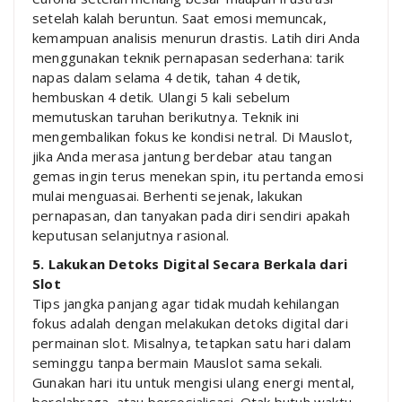
setelah kalah beruntun. Saat emosi memuncak,
kemampuan analisis menurun drastis. Latih diri Anda
menggunakan teknik pernapasan sederhana: tarik
napas dalam selama 4 detik, tahan 4 detik,
hembuskan 4 detik. Ulangi 5 kali sebelum
memutuskan taruhan berikutnya. Teknik ini
mengembalikan fokus ke kondisi netral. Di Mauslot,
jika Anda merasa jantung berdebar atau tangan
gemas ingin terus menekan spin, itu pertanda emosi
mulai menguasai. Berhenti sejenak, lakukan
pernapasan, dan tanyakan pada diri sendiri apakah
keputusan selanjutnya rasional.
5. Lakukan Detoks Digital Secara Berkala dari
Slot
Tips jangka panjang agar tidak mudah kehilangan
fokus adalah dengan melakukan detoks digital dari
permainan slot. Misalnya, tetapkan satu hari dalam
seminggu tanpa bermain Mauslot sama sekali.
Gunakan hari itu untuk mengisi ulang energi mental,
berolahraga, atau bersosialisasi. Otak butuh waktu