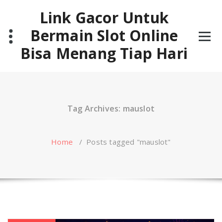
Skip
Link Gacor Untuk
to
content
Bermain Slot Online
Bisa Menang Tiap Hari
Tag Archives: mauslot
Home
/
Posts tagged "mauslot"