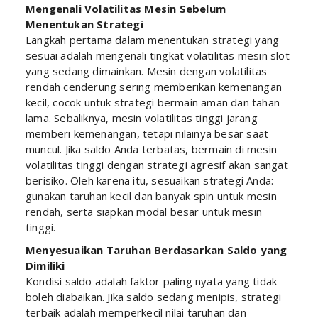
Mengenali Volatilitas Mesin Sebelum
Menentukan Strategi
Langkah pertama dalam menentukan strategi yang
sesuai adalah mengenali tingkat volatilitas mesin slot
yang sedang dimainkan. Mesin dengan volatilitas
rendah cenderung sering memberikan kemenangan
kecil, cocok untuk strategi bermain aman dan tahan
lama. Sebaliknya, mesin volatilitas tinggi jarang
memberi kemenangan, tetapi nilainya besar saat
muncul. Jika saldo Anda terbatas, bermain di mesin
volatilitas tinggi dengan strategi agresif akan sangat
berisiko. Oleh karena itu, sesuaikan strategi Anda:
gunakan taruhan kecil dan banyak spin untuk mesin
rendah, serta siapkan modal besar untuk mesin
tinggi.
Menyesuaikan Taruhan Berdasarkan Saldo yang
Dimiliki
Kondisi saldo adalah faktor paling nyata yang tidak
boleh diabaikan. Jika saldo sedang menipis, strategi
terbaik adalah memperkecil nilai taruhan dan