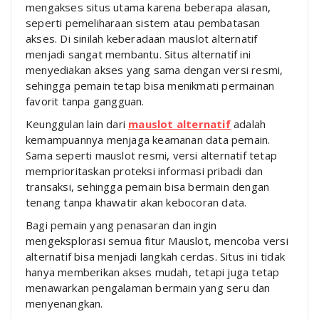
mengakses situs utama karena beberapa alasan,
seperti pemeliharaan sistem atau pembatasan
akses. Di sinilah keberadaan mauslot alternatif
menjadi sangat membantu. Situs alternatif ini
menyediakan akses yang sama dengan versi resmi,
sehingga pemain tetap bisa menikmati permainan
favorit tanpa gangguan.
Keunggulan lain dari
mauslot alternatif
adalah
kemampuannya menjaga keamanan data pemain.
Sama seperti mauslot resmi, versi alternatif tetap
memprioritaskan proteksi informasi pribadi dan
transaksi, sehingga pemain bisa bermain dengan
tenang tanpa khawatir akan kebocoran data.
Bagi pemain yang penasaran dan ingin
mengeksplorasi semua fitur Mauslot, mencoba versi
alternatif bisa menjadi langkah cerdas. Situs ini tidak
hanya memberikan akses mudah, tetapi juga tetap
menawarkan pengalaman bermain yang seru dan
menyenangkan.