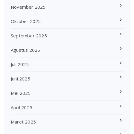
November 2025
Oktober 2025
September 2025
Agustus 2025
Juli 2025
Juni 2025
Mei 2025
April 2025
Maret 2025