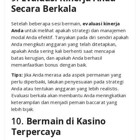
Secara Berkala
Setelah beberapa sesi bermain,
evaluasi kinerja
Anda
untuk melihat apakah strategi dan manajemen
modal Anda efektif. Tanyakan pada diri sendiri apakah
Anda mengikuti anggaran yang telah ditetapkan,
apakah Anda sering kali berhenti saat mencapai
batas kerugian, dan apakah Anda berhasil
memanfaatkan bonus dengan baik.
Tips:
Jika Anda merasa ada aspek permainan yang
perlu diperbaiki, lakukan penyesuaian pada strategi
Anda atau tentukan anggaran yang lebih realistis.
Evaluasi berkala akan membantu Anda meningkatkan
keterampilan dan menjadi pemain baccarat yang
lebih bijak.
10.
Bermain di Kasino
Terpercaya