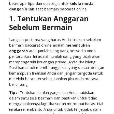
beberapa tips dan strategi untuk
kelola modal
dengan bijak
saat bermain baccarat online.
1.
Tentukan Anggaran
Sebelum Bermain
Langkah pertama yang harus Anda lakukan sebelum
bermain baccarat online adalah
menentukan
anggaran
atau jumlah uang yang bersedia Anda
pertaruhkan. Ini adalah jumlah uang yang tidak akan
mempengaruhi keuangan pribadi Anda jika hilang.
Pastikan untuk memilih anggaran yang sesuai dengan
kemampuan finansial Anda dan jangan tergoda untuk
melebihi batas tersebut, bahkan jika Anda merasa
beruntung.
Tips:
Tentukan jumlah yang akan Anda habiskan
dalam satu sesi bermain dan pastikan untuk tidak
menggunakannya lagi jika sudah mencapai batas. Hal
ini akan membantu Anda untuk tidak terjebak dalam