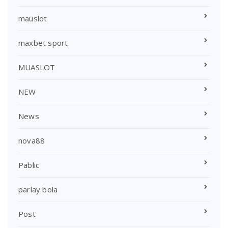
mauslot
maxbet sport
MUASLOT
NEW
News
nova88
Pablic
parlay bola
Post