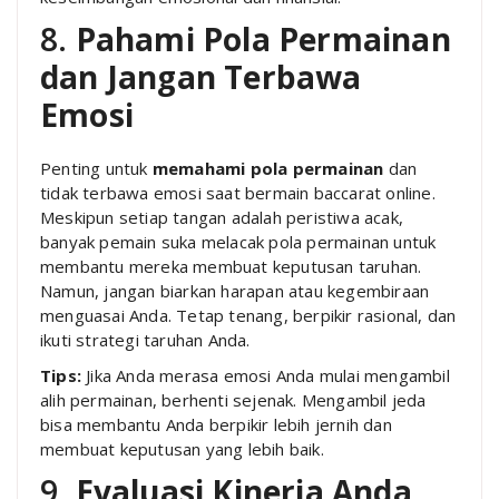
8.
Pahami Pola Permainan
dan Jangan Terbawa
Emosi
Penting untuk
memahami pola permainan
dan
tidak terbawa emosi saat bermain baccarat online.
Meskipun setiap tangan adalah peristiwa acak,
banyak pemain suka melacak pola permainan untuk
membantu mereka membuat keputusan taruhan.
Namun, jangan biarkan harapan atau kegembiraan
menguasai Anda. Tetap tenang, berpikir rasional, dan
ikuti strategi taruhan Anda.
Tips:
Jika Anda merasa emosi Anda mulai mengambil
alih permainan, berhenti sejenak. Mengambil jeda
bisa membantu Anda berpikir lebih jernih dan
membuat keputusan yang lebih baik.
9.
Evaluasi Kinerja Anda