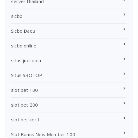
server thailand
sicbo
Sicbo Dadu
sicbo online
situs judi bola
Situs SBOTOP
slot bet 100
slot bet 200
slot bet kecil
Slot Bonus New Member 100