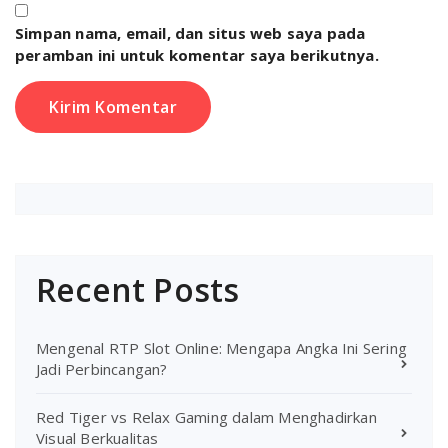
Simpan nama, email, dan situs web saya pada
peramban ini untuk komentar saya berikutnya.
Recent Posts
Mengenal RTP Slot Online: Mengapa Angka Ini Sering
Jadi Perbincangan?
Red Tiger vs Relax Gaming dalam Menghadirkan
Visual Berkualitas