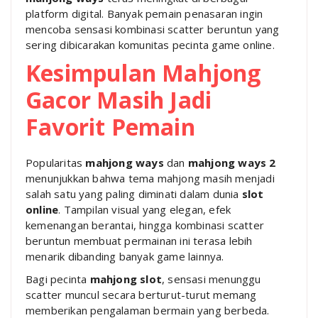
platform digital. Banyak pemain penasaran ingin
mencoba sensasi kombinasi scatter beruntun yang
sering dibicarakan komunitas pecinta game online.
Kesimpulan Mahjong
Gacor Masih Jadi
Favorit Pemain
Popularitas
mahjong ways
dan
mahjong ways 2
menunjukkan bahwa tema mahjong masih menjadi
salah satu yang paling diminati dalam dunia
slot
online
. Tampilan visual yang elegan, efek
kemenangan berantai, hingga kombinasi scatter
beruntun membuat permainan ini terasa lebih
menarik dibanding banyak game lainnya.
Bagi pecinta
mahjong slot
, sensasi menunggu
scatter muncul secara berturut-turut memang
memberikan pengalaman bermain yang berbeda.