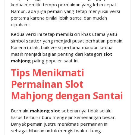
kedua memiliki tempo permainan yang lebih cepat.
Namun, ada juga pemain yang tetap menyukai versi
pertama karena dinilai lebih santai dan mudah
dipahami.
Kedua versi ini tetap memiliki ciri khas utama yaitu
simbol scatter yang menjadi pusat perhatian pemain.
Karena itulah, baik versi pertama maupun kedua
masih menjadi bagian penting dari kategori
slot
mahjong
paling populer saat ini.
Tips Menikmati
Permainan Slot
Mahjong dengan Santai
Bermain
mahjong slot
sebenarnya tidak selalu
harus terburu-buru mengejar kemenangan besar.
Banyak pemain justru menikmati permainan ini
sebagai hiburan untuk mengisi waktu luang.