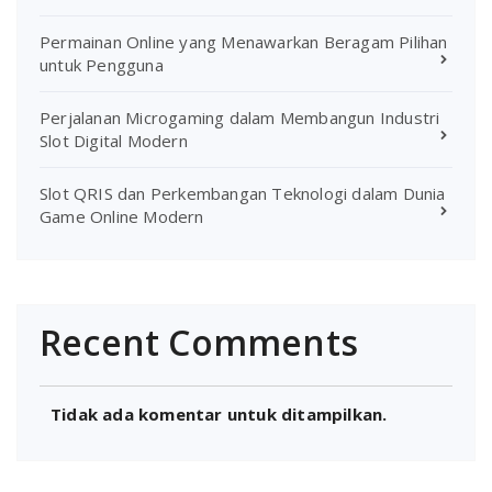
Permainan Online yang Menawarkan Beragam Pilihan
untuk Pengguna
Perjalanan Microgaming dalam Membangun Industri
Slot Digital Modern
Slot QRIS dan Perkembangan Teknologi dalam Dunia
Game Online Modern
Recent Comments
Tidak ada komentar untuk ditampilkan.