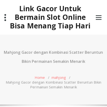
Skip
Link Gacor Untuk
to
content
Bermain Slot Online
Bisa Menang Tiap Hari
Mahjong Gacor dengan Kombinasi Scatter Beruntun
Bikin Permainan Semakin Menarik
Home
/
mahjong
/
Mahjong Gacor dengan Kombinasi Scatter Beruntun Bikin
Permainan Semakin Menarik