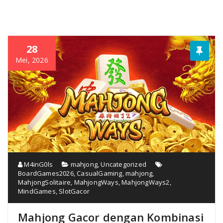
28
Mei, 2026
M4inG0ls
mahjong
,
Uncategorized
BoardGames2026
,
CasualGaming
,
mahjong
,
MahjongSolitaire
,
MahjongWays
,
MahjongWays2
,
MindGames
,
SlotGacor
Mahjong Gacor dengan Kombinasi