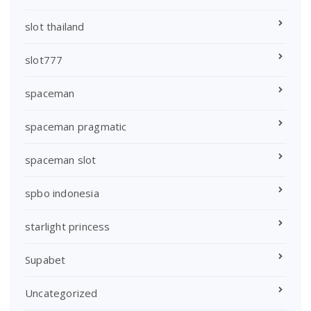
slot thailand
slot777
spaceman
spaceman pragmatic
spaceman slot
spbo indonesia
starlight princess
Supabet
Uncategorized