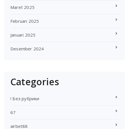
Maret 2025
Februari 2025
Januari 2025
Desember 2024
Categories
! Без рубрики
67
airbet88