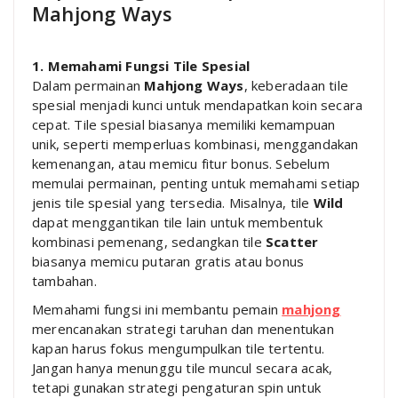
Mahjong Ways
1. Memahami Fungsi Tile Spesial
Dalam permainan
Mahjong Ways
, keberadaan tile
spesial menjadi kunci untuk mendapatkan koin secara
cepat. Tile spesial biasanya memiliki kemampuan
unik, seperti memperluas kombinasi, menggandakan
kemenangan, atau memicu fitur bonus. Sebelum
memulai permainan, penting untuk memahami setiap
jenis tile spesial yang tersedia. Misalnya, tile
Wild
dapat menggantikan tile lain untuk membentuk
kombinasi pemenang, sedangkan tile
Scatter
biasanya memicu putaran gratis atau bonus
tambahan.
Memahami fungsi ini membantu pemain
mahjong
merencanakan strategi taruhan dan menentukan
kapan harus fokus mengumpulkan tile tertentu.
Jangan hanya menunggu tile muncul secara acak,
tetapi gunakan strategi pengaturan spin untuk