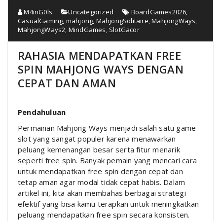
M4inG0ls
Uncategorized
BoardGames2026
,
CasualGaming
,
mahjong
,
MahjongSolitaire
,
MahjongWays
,
MahjongWays2
,
MindGames
,
SlotGacor
RAHASIA MENDAPATKAN FREE
SPIN MAHJONG WAYS DENGAN
CEPAT DAN AMAN
Pendahuluan
Permainan Mahjong Ways menjadi salah satu game
slot yang sangat populer karena menawarkan
peluang kemenangan besar serta fitur menarik
seperti free spin. Banyak pemain yang mencari cara
untuk mendapatkan free spin dengan cepat dan
tetap aman agar modal tidak cepat habis. Dalam
artikel ini, kita akan membahas berbagai strategi
efektif yang bisa kamu terapkan untuk meningkatkan
peluang mendapatkan free spin secara konsisten.