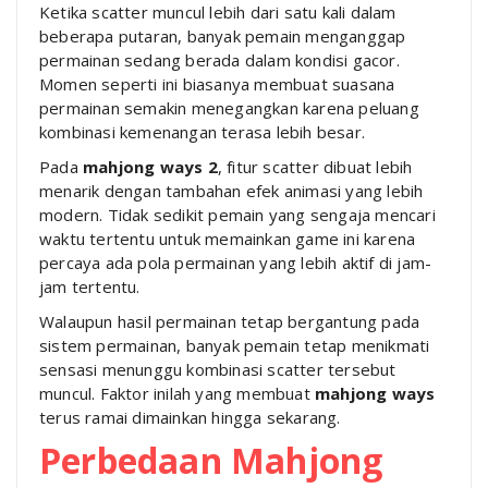
Ketika scatter muncul lebih dari satu kali dalam
beberapa putaran, banyak pemain menganggap
permainan sedang berada dalam kondisi gacor.
Momen seperti ini biasanya membuat suasana
permainan semakin menegangkan karena peluang
kombinasi kemenangan terasa lebih besar.
Pada
mahjong ways 2
, fitur scatter dibuat lebih
menarik dengan tambahan efek animasi yang lebih
modern. Tidak sedikit pemain yang sengaja mencari
waktu tertentu untuk memainkan game ini karena
percaya ada pola permainan yang lebih aktif di jam-
jam tertentu.
Walaupun hasil permainan tetap bergantung pada
sistem permainan, banyak pemain tetap menikmati
sensasi menunggu kombinasi scatter tersebut
muncul. Faktor inilah yang membuat
mahjong ways
terus ramai dimainkan hingga sekarang.
Perbedaan Mahjong