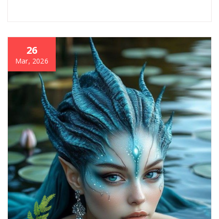
26
Mar, 2026