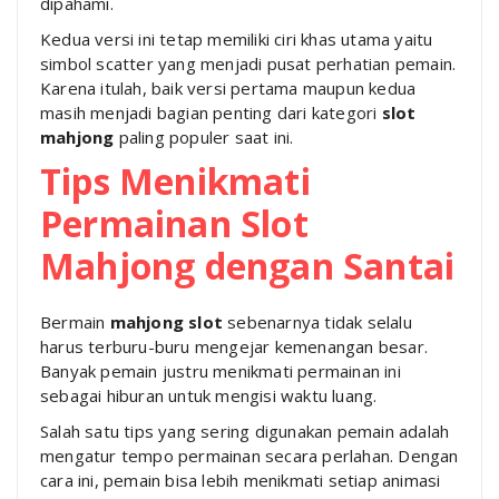
dipahami.
Kedua versi ini tetap memiliki ciri khas utama yaitu
simbol scatter yang menjadi pusat perhatian pemain.
Karena itulah, baik versi pertama maupun kedua
masih menjadi bagian penting dari kategori
slot
mahjong
paling populer saat ini.
Tips Menikmati
Permainan Slot
Mahjong dengan Santai
Bermain
mahjong slot
sebenarnya tidak selalu
harus terburu-buru mengejar kemenangan besar.
Banyak pemain justru menikmati permainan ini
sebagai hiburan untuk mengisi waktu luang.
Salah satu tips yang sering digunakan pemain adalah
mengatur tempo permainan secara perlahan. Dengan
cara ini, pemain bisa lebih menikmati setiap animasi