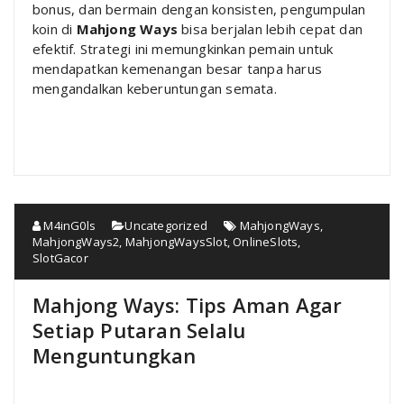
bonus, dan bermain dengan konsisten, pengumpulan
koin di
Mahjong Ways
bisa berjalan lebih cepat dan
efektif. Strategi ini memungkinkan pemain untuk
mendapatkan kemenangan besar tanpa harus
mengandalkan keberuntungan semata.
M4inG0ls
Uncategorized
MahjongWays
,
MahjongWays2
,
MahjongWaysSlot
,
OnlineSlots
,
SlotGacor
Mahjong Ways: Tips Aman Agar
Setiap Putaran Selalu
Menguntungkan