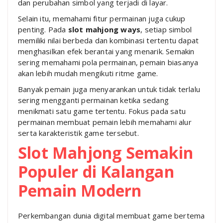
dan perubahan simbol yang terjadi di layar.
Selain itu, memahami fitur permainan juga cukup
penting. Pada
slot mahjong ways
, setiap simbol
memiliki nilai berbeda dan kombinasi tertentu dapat
menghasilkan efek berantai yang menarik. Semakin
sering memahami pola permainan, pemain biasanya
akan lebih mudah mengikuti ritme game.
Banyak pemain juga menyarankan untuk tidak terlalu
sering mengganti permainan ketika sedang
menikmati satu game tertentu. Fokus pada satu
permainan membuat pemain lebih memahami alur
serta karakteristik game tersebut.
Slot Mahjong Semakin
Populer di Kalangan
Pemain Modern
Perkembangan dunia digital membuat game bertema