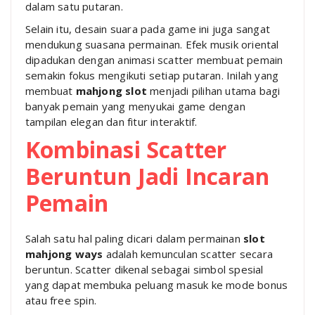
dalam satu putaran.
Selain itu, desain suara pada game ini juga sangat
mendukung suasana permainan. Efek musik oriental
dipadukan dengan animasi scatter membuat pemain
semakin fokus mengikuti setiap putaran. Inilah yang
membuat
mahjong slot
menjadi pilihan utama bagi
banyak pemain yang menyukai game dengan
tampilan elegan dan fitur interaktif.
Kombinasi Scatter
Beruntun Jadi Incaran
Pemain
Salah satu hal paling dicari dalam permainan
slot
mahjong ways
adalah kemunculan scatter secara
beruntun. Scatter dikenal sebagai simbol spesial
yang dapat membuka peluang masuk ke mode bonus
atau free spin.