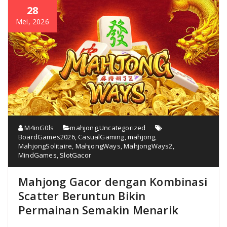
28
Mei, 2026
M4inG0ls
mahjong
,
Uncategorized
BoardGames2026
,
CasualGaming
,
mahjong
,
MahjongSolitaire
,
MahjongWays
,
MahjongWays2
,
MindGames
,
SlotGacor
Mahjong Gacor dengan Kombinasi
Scatter Beruntun Bikin
Permainan Semakin Menarik