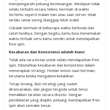
mempengaruhi peluang kemenangan. Meskipun tidak
selalu terbukti secara teknis, bermain di waktu
tertentu seperti malam hari atau saat server tidak
terlalu ramai sering dianggap lebih stabil.
Cobalah bermain di beberapa waktu berbeda dan
catat hasilnya. Dengan begitu, kamu bisa menemukan
waktu terbaik versi kamu sendiri untuk mendapatkan
free spin.
Kesabaran dan Konsistensi adalah Kunci
Tidak ada cara instan untuk selalu mendapatkan free
spin. Dibutuhkan kesabaran dan konsistensi dalam
menerapkan strategi. Hindari emosi saat bermain,
terutama ketika mengalami kekalahan.
Tetap tenang, ikuti strategi yang sudah
direncanakan, dan jangan tergoda untuk terus
menaikkan taruhan secara drastis. Dengan
pendekatan yang disiplin, peluang mendapatkan free
spin akan semakin besar.