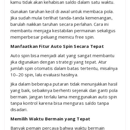
kamu tidak akan kehabisan saldo dalam satu waktu.
Gunakan taruhan kecil di awal untuk membaca pola.
Jika sudah mulai terlihat tanda-tanda kemenangan,
barulah naikkan taruhan secara perlahan. Cara ini
membantu menjaga kestabilan permainan sekaligus
memperbesar peluang memicu free spin.
Manfaatkan Fitur Auto Spin Secara Tepat
Auto spin bisa menjadi alat yang sangat membantu
jika digunakan dengan strategi yang tepat. Atur
jumlah spin otomatis dalam batas tertentu, misalnya
10–20 spin, lalu evaluasi hasilnya.
Jika dalam beberapa putaran tidak menunjukkan hasil
yang baik, sebaiknya berhenti sejenak dan ganti pola
bermain. Jangan terlalu lama menggunakan auto spin
tanpa kontrol karena bisa menguras saldo tanpa
disadari.
Memilih Waktu Bermain yang Tepat
Banyak pemain percaya bahwa waktu bermain