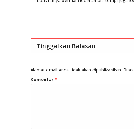
tidak hanya bermain lebih aman, tetapi juga l
Tinggalkan Balasan
Alamat email Anda tidak akan dipublikasikan.
Ruas
Komentar
*