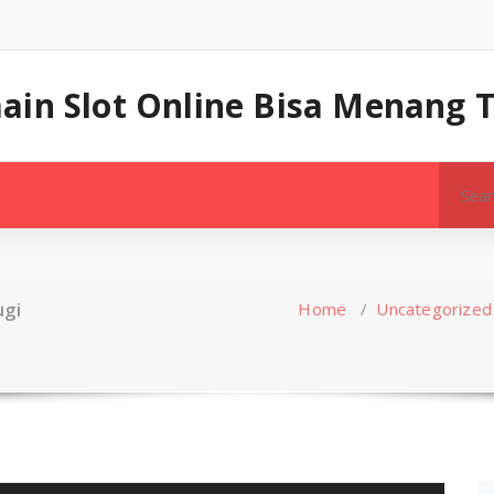
ain Slot Online Bisa Menang T
Search
for:
ugi
Home
/
Uncategorized