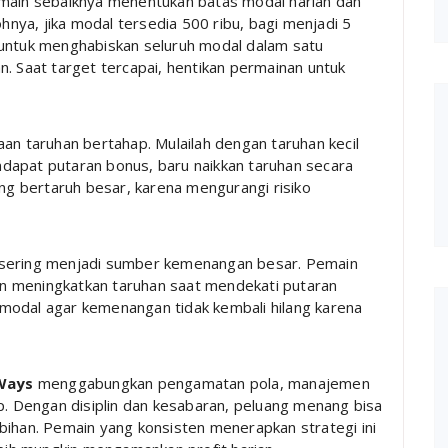
emain sebaiknya menentukan batas modal harian dan
ya, jika modal tersedia 500 ribu, bagi menjadi 5
 untuk menghabiskan seluruh modal dalam satu
ian. Saat target tercapai, hentikan permainan untuk
an taruhan bertahap. Mulailah dengan taruhan kecil
dapat putaran bonus, baru naikkan taruhan secara
ung bertaruh besar, karena mengurangi risiko
 sering menjadi sumber kemenangan besar. Pemain
n meningkatkan taruhan saat mendekati putaran
modal agar kemenangan tidak kembali hilang karena
Ways
menggabungkan pengamatan pola, manajemen
. Dengan disiplin dan kesabaran, peluang menang bisa
bihan. Pemain yang konsisten menerapkan strategi ini