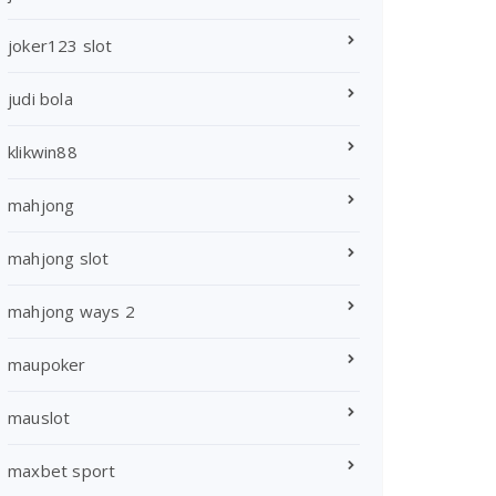
joker123 slot
judi bola
klikwin88
mahjong
mahjong slot
mahjong ways 2
maupoker
mauslot
maxbet sport