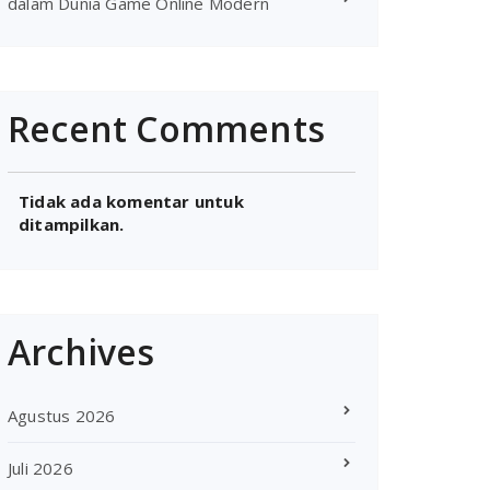
dalam Dunia Game Online Modern
Recent Comments
Tidak ada komentar untuk
ditampilkan.
Archives
Agustus 2026
Juli 2026