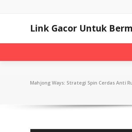
Skip
to
content
Link Gacor Untuk Berm
Mahjong Ways: Strategi Spin Cerdas Anti R