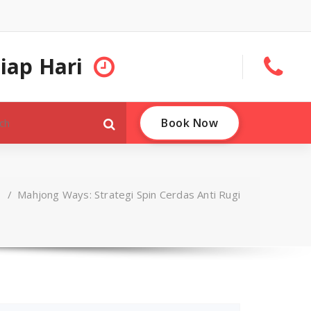
iap Hari
Book Now
/
Mahjong Ways: Strategi Spin Cerdas Anti Rugi