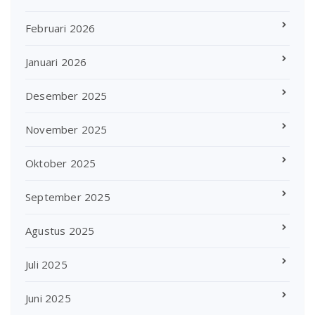
Februari 2026
Januari 2026
Desember 2025
November 2025
Oktober 2025
September 2025
Agustus 2025
Juli 2025
Juni 2025