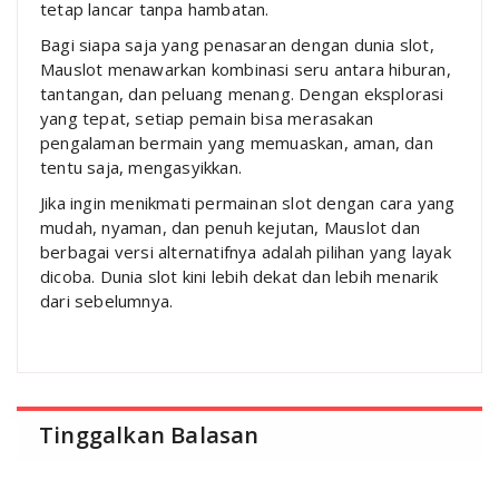
tetap lancar tanpa hambatan.
Bagi siapa saja yang penasaran dengan dunia slot,
Mauslot menawarkan kombinasi seru antara hiburan,
tantangan, dan peluang menang. Dengan eksplorasi
yang tepat, setiap pemain bisa merasakan
pengalaman bermain yang memuaskan, aman, dan
tentu saja, mengasyikkan.
Jika ingin menikmati permainan slot dengan cara yang
mudah, nyaman, dan penuh kejutan, Mauslot dan
berbagai versi alternatifnya adalah pilihan yang layak
dicoba. Dunia slot kini lebih dekat dan lebih menarik
dari sebelumnya.
Tinggalkan Balasan