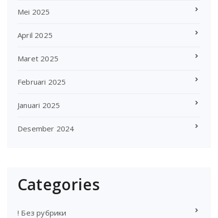
Mei 2025
April 2025
Maret 2025
Februari 2025
Januari 2025
Desember 2024
Categories
! Без рубрики