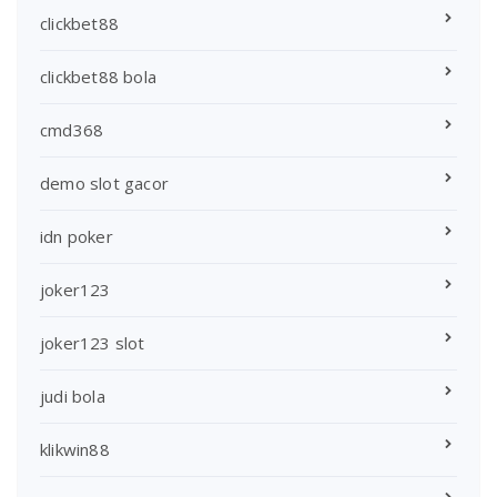
clickbet88
clickbet88 bola
cmd368
demo slot gacor
idn poker
joker123
joker123 slot
judi bola
klikwin88