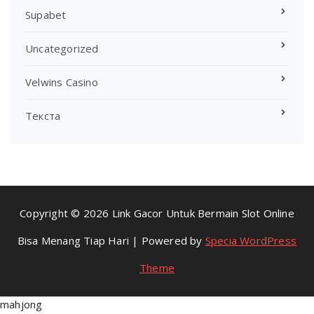
Supabet
Uncategorized
Velwins Casino
Текста
Copyright © 2026 Link Gacor Untuk Bermain Slot Online
Bisa Menang Tiap Hari | Powered by
Specia WordPress
Theme
mahjong