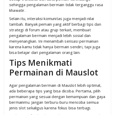
sehingga pengalaman bermain tidak terganggu rasa
khawatir.
Selain itu, interaksi komunitas juga menjadi nilai
tambah. Banyak pemain yang aktif berbagi tips dan
strategi di forum atau grup terkait, membuat
pengalaman bermain menjadi lebih sosial dan
menyenangkan. Ini menambah sensasi permainan
karena kamu tidak hanya bermain sendiri, tapi juga
bisa belajar dari pengalaman orang lain.
Tips Menikmati
Permainan di Mauslot
Agar pengalaman bermain di Mauslot lebih optimal,
ada beberapa tips yang bisa dicoba. Pertama, pilih
permainan yang sesuai dengan kemampuan dan gaya
bermainmu. Jangan terburu-buru mencoba semua
jenis slot sekaligus karena fokus bisa terbagi.