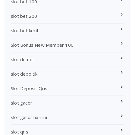
slot bet 100
slot bet 200
slot bet kecil
Slot Bonus New Member 100
slot demo
slot depo 5k
Slot Deposit Qris
slot gacor
slot gacor hari ini
slot qris