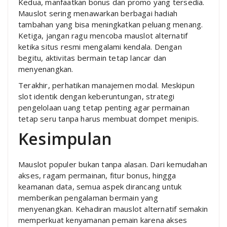
Kedua, manfaatkan bonus dan promo yang tersedia.
Mauslot sering menawarkan berbagai hadiah
tambahan yang bisa meningkatkan peluang menang.
Ketiga, jangan ragu mencoba mauslot alternatif
ketika situs resmi mengalami kendala. Dengan
begitu, aktivitas bermain tetap lancar dan
menyenangkan.
Terakhir, perhatikan manajemen modal. Meskipun
slot identik dengan keberuntungan, strategi
pengelolaan uang tetap penting agar permainan
tetap seru tanpa harus membuat dompet menipis.
Kesimpulan
Mauslot populer bukan tanpa alasan. Dari kemudahan
akses, ragam permainan, fitur bonus, hingga
keamanan data, semua aspek dirancang untuk
memberikan pengalaman bermain yang
menyenangkan. Kehadiran mauslot alternatif semakin
memperkuat kenyamanan pemain karena akses