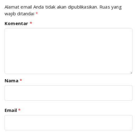
Alamat email Anda tidak akan dipublikasikan.
Ruas yang
wajib ditandai
*
Komentar
*
Nama
*
Email
*