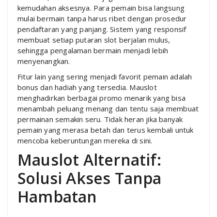
kemudahan aksesnya. Para pemain bisa langsung
mulai bermain tanpa harus ribet dengan prosedur
pendaftaran yang panjang. Sistem yang responsif
membuat setiap putaran slot berjalan mulus,
sehingga pengalaman bermain menjadi lebih
menyenangkan.
Fitur lain yang sering menjadi favorit pemain adalah
bonus dan hadiah yang tersedia. Mauslot
menghadirkan berbagai promo menarik yang bisa
menambah peluang menang dan tentu saja membuat
permainan semakin seru. Tidak heran jika banyak
pemain yang merasa betah dan terus kembali untuk
mencoba keberuntungan mereka di sini.
Mauslot Alternatif:
Solusi Akses Tanpa
Hambatan