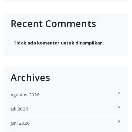
Recent Comments
Tidak ada komentar untuk ditampilkan.
Archives
Agustus 2026
Juli 2026
Juni 2026