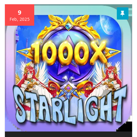
9
Feb, 2025