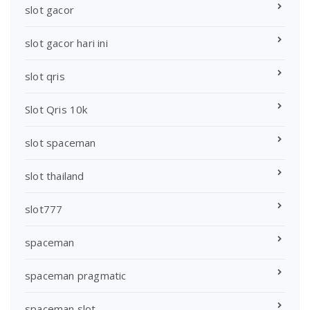
slot gacor
slot gacor hari ini
slot qris
Slot Qris 10k
slot spaceman
slot thailand
slot777
spaceman
spaceman pragmatic
spaceman slot