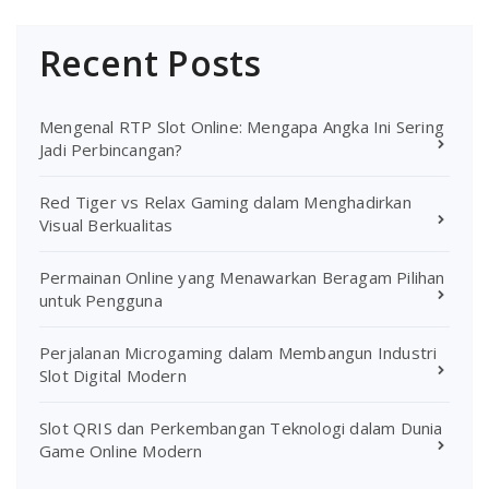
Recent Posts
Mengenal RTP Slot Online: Mengapa Angka Ini Sering
Jadi Perbincangan?
Red Tiger vs Relax Gaming dalam Menghadirkan
Visual Berkualitas
Permainan Online yang Menawarkan Beragam Pilihan
untuk Pengguna
Perjalanan Microgaming dalam Membangun Industri
Slot Digital Modern
Slot QRIS dan Perkembangan Teknologi dalam Dunia
Game Online Modern