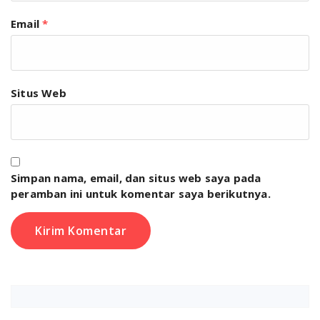
Email
*
Situs Web
Simpan nama, email, dan situs web saya pada
peramban ini untuk komentar saya berikutnya.