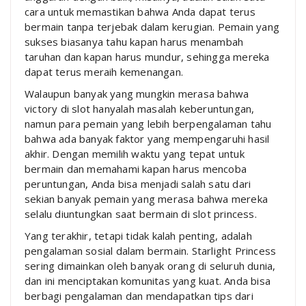
cara untuk memastikan bahwa Anda dapat terus
bermain tanpa terjebak dalam kerugian. Pemain yang
sukses biasanya tahu kapan harus menambah
taruhan dan kapan harus mundur, sehingga mereka
dapat terus meraih kemenangan.
Walaupun banyak yang mungkin merasa bahwa
victory di slot hanyalah masalah keberuntungan,
namun para pemain yang lebih berpengalaman tahu
bahwa ada banyak faktor yang mempengaruhi hasil
akhir. Dengan memilih waktu yang tepat untuk
bermain dan memahami kapan harus mencoba
peruntungan, Anda bisa menjadi salah satu dari
sekian banyak pemain yang merasa bahwa mereka
selalu diuntungkan saat bermain di slot princess.
Yang terakhir, tetapi tidak kalah penting, adalah
pengalaman sosial dalam bermain. Starlight Princess
sering dimainkan oleh banyak orang di seluruh dunia,
dan ini menciptakan komunitas yang kuat. Anda bisa
berbagi pengalaman dan mendapatkan tips dari