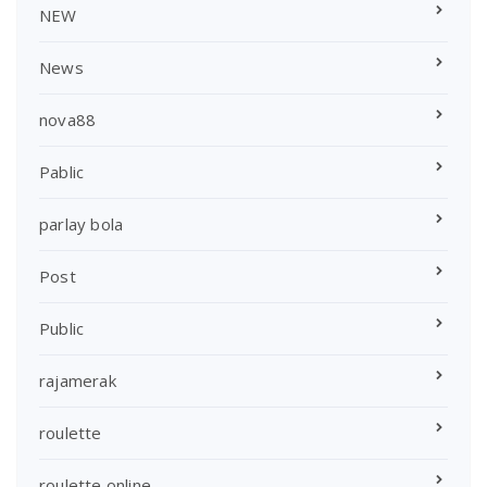
NEW
News
nova88
Pablic
parlay bola
Post
Public
rajamerak
roulette
roulette online