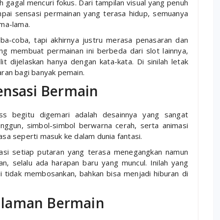
gagal mencuri fokus. Dari tampilan visual yang penuh
pai sensasi permainan yang terasa hidup, semuanya
ma-lama.
ba-coba, tapi akhirnya justru merasa penasaran dan
ng membuat permainan ini berbeda dari slot lainnya,
lit dijelaskan hanya dengan kata-kata. Di sinilah letak
saran bagi banyak pemain.
Sensasi Bermain
ss begitu digemari adalah desainnya yang sangat
nggun, simbol-simbol berwarna cerah, serta animasi
a seperti masuk ke dalam dunia fantasi.
nsasi setiap putaran yang terasa menegangkan namun
an, selalu ada harapan baru yang muncul. Inilah yang
 tidak membosankan, bahkan bisa menjadi hiburan di
alaman Bermain