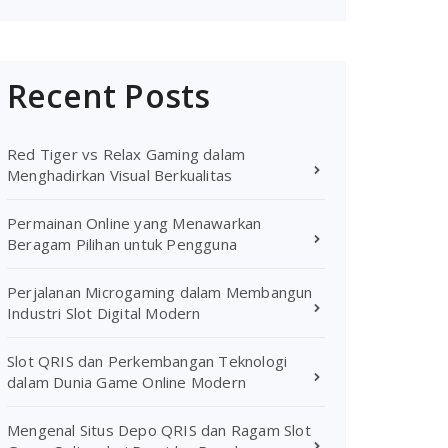
Recent Posts
Red Tiger vs Relax Gaming dalam
Menghadirkan Visual Berkualitas
Permainan Online yang Menawarkan
Beragam Pilihan untuk Pengguna
Perjalanan Microgaming dalam Membangun
Industri Slot Digital Modern
Slot QRIS dan Perkembangan Teknologi
dalam Dunia Game Online Modern
Mengenal Situs Depo QRIS dan Ragam Slot