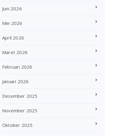
Juni 2026
Mei 2026
April 2026
Maret 2026
Februari 2026
Januari 2026
Desember 2025
November 2025
Oktober 2025