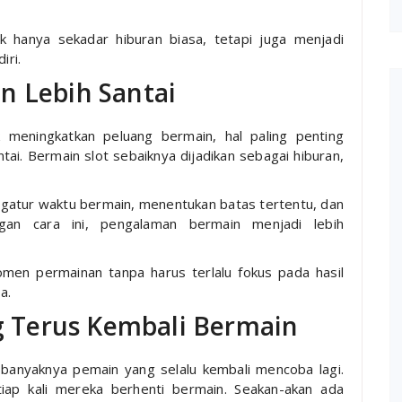
k hanya sekadar hiburan biasa, tetapi juga menjadi
iri.
n Lebih Santai
 meningkatkan peluang bermain, hal paling penting
i. Bermain slot sebaiknya dijadikan sebagai hiburan,
gatur waktu bermain, menentukan batas tertentu, dan
an cara ini, pengalaman bermain menjadi lebih
men permainan tanpa harus terlalu fokus pada hasil
a.
 Terus Kembali Bermain
 banyaknya pemain yang selalu kembali mencoba lagi.
iap kali mereka berhenti bermain. Seakan-akan ada