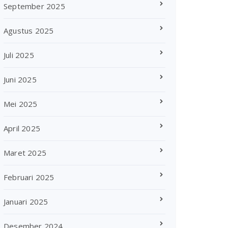
September 2025
Agustus 2025
Juli 2025
Juni 2025
Mei 2025
April 2025
Maret 2025
Februari 2025
Januari 2025
Desember 2024