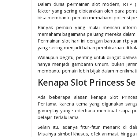
Dalam dunia permainan slot modern, RTP (
faktor yang sering dibicarakan oleh para pema
bisa membantu pemain memahami potensi per
Banyak pemain yang mulai mencari inform
memahami bagaimana peluang mereka dalam seti
Permainan slot hari ini dengan bantuan rtp 
yang sering menjadi bahan pembicaraan di ka
Walaupun begitu, penting untuk diingat bahw
hanya menjadi gambaran umum, bukan jamin
membantu pemain lebih bijak dalam menikmati
Kenapa Slot Princess Sel
Ada beberapa alasan kenapa Slot Princes
Pertama, karena tema yang digunakan sanga
gameplay yang sederhana membuat siapa pu
belajar terlalu lama.
Selain itu, adanya fitur-fitur menarik di
Misalnya simbol khusus, efek animasi, hin