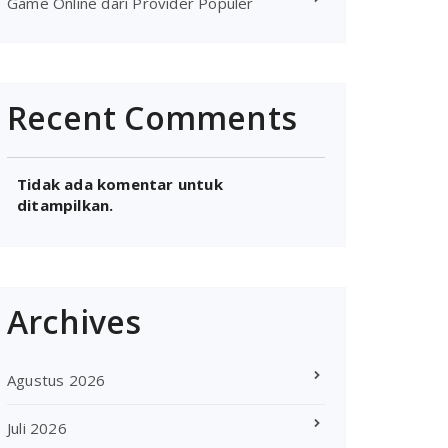
Game Online dari Provider Populer
Recent Comments
Tidak ada komentar untuk
ditampilkan.
Archives
Agustus 2026
Juli 2026