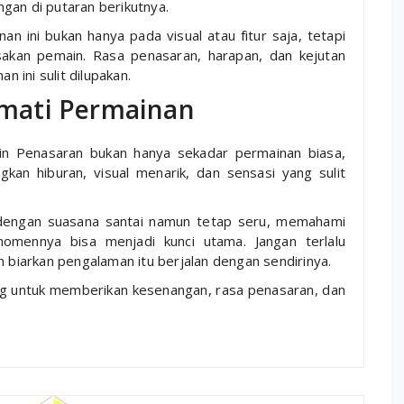
gan di putaran berikutnya.
an ini bukan hanya pada visual atau fitur saja, tetapi
akan pemain. Rasa penasaran, harapan, dan kejutan
 ini sulit dilupakan.
mati Permainan
ikin Penasaran bukan hanya sekadar permainan biasa,
an hiburan, visual menarik, dan sensasi yang sulit
 dengan suasana santai namun tetap seru, memahami
omennya bisa menjadi kunci utama. Jangan terlalu
n biarkan pengalaman itu berjalan dengan sendirinya.
ng untuk memberikan kesenangan, rasa penasaran, dan