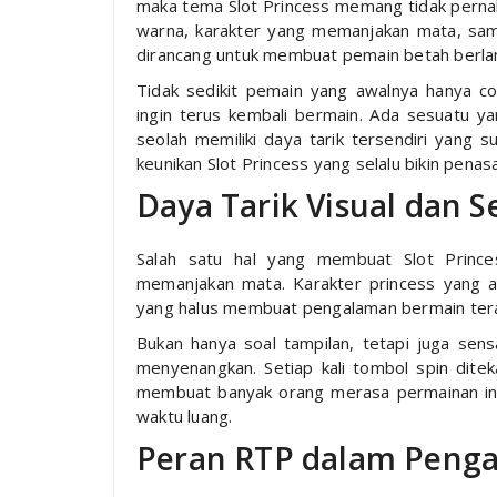
maka tema Slot Princess memang tidak pernah 
warna, karakter yang memanjakan mata, sam
dirancang untuk membuat pemain betah berla
Tidak sedikit pemain yang awalnya hanya co
ingin terus kembali bermain. Ada sesuatu ya
seolah memiliki daya tarik tersendiri yang su
keunikan Slot Princess yang selalu bikin pena
Daya Tarik Visual dan 
Salah satu hal yang membuat Slot Prince
memanjakan mata. Karakter princess yang a
yang halus membuat pengalaman bermain teras
Bukan hanya soal tampilan, tetapi juga se
menyenangkan. Setiap kali tombol spin ditek
membuat banyak orang merasa permainan ini
waktu luang.
Peran RTP dalam Peng