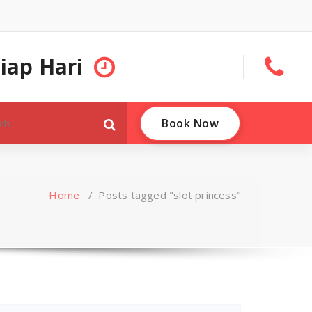
iap Hari
Book Now
Home
/
Posts tagged "slot princess"