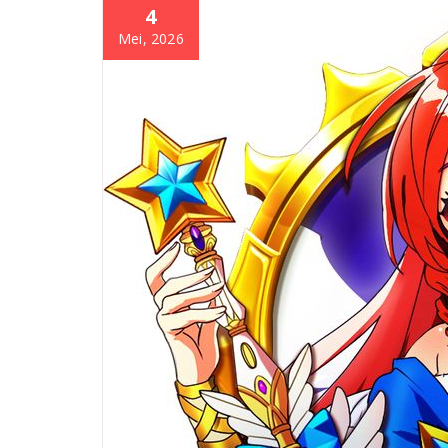
4
Mei, 2026