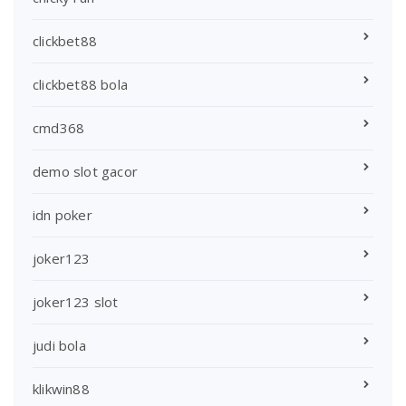
clickbet88
clickbet88 bola
cmd368
demo slot gacor
idn poker
joker123
joker123 slot
judi bola
klikwin88