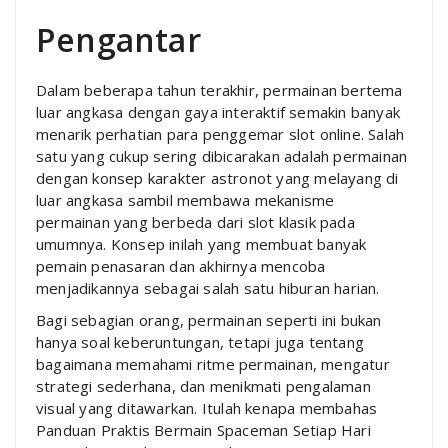
Pengantar
Dalam beberapa tahun terakhir, permainan bertema
luar angkasa dengan gaya interaktif semakin banyak
menarik perhatian para penggemar slot online. Salah
satu yang cukup sering dibicarakan adalah permainan
dengan konsep karakter astronot yang melayang di
luar angkasa sambil membawa mekanisme
permainan yang berbeda dari slot klasik pada
umumnya. Konsep inilah yang membuat banyak
pemain penasaran dan akhirnya mencoba
menjadikannya sebagai salah satu hiburan harian.
Bagi sebagian orang, permainan seperti ini bukan
hanya soal keberuntungan, tetapi juga tentang
bagaimana memahami ritme permainan, mengatur
strategi sederhana, dan menikmati pengalaman
visual yang ditawarkan. Itulah kenapa membahas
Panduan Praktis Bermain Spaceman Setiap Hari