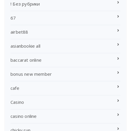
! Без рубрики
67
airbet88
asianbookie all
baccarat online
bonus new member
cafe
Casino
casino online
chicky run