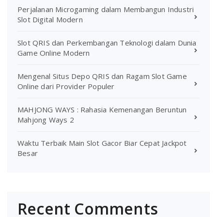
Perjalanan Microgaming dalam Membangun Industri
Slot Digital Modern
Slot QRIS dan Perkembangan Teknologi dalam Dunia
Game Online Modern
Mengenal Situs Depo QRIS dan Ragam Slot Game
Online dari Provider Populer
MAHJONG WAYS : Rahasia Kemenangan Beruntun
Mahjong Ways 2
Waktu Terbaik Main Slot Gacor Biar Cepat Jackpot
Besar
Recent Comments