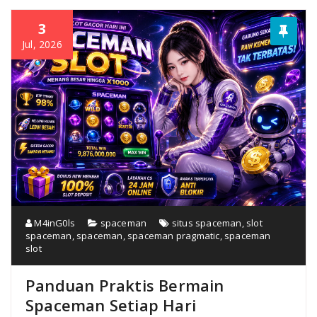
3
Jul, 2026
M4inG0ls
spaceman
situs spaceman
,
slot
spaceman
,
spaceman
,
spaceman pragmatic
,
spaceman
slot
Panduan Praktis Bermain
Spaceman Setiap Hari