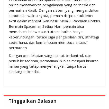
online menawarkan pengalaman yang berbeda dari
permainan klasik. Dengan sistem yang mengandalkan
keputusan waktu nyata, pemain diajak untuk lebih
aktif dalam menentukan hasil. Melalui Panduan Praktis
Bermain Spaceman Setiap Hari, pemain bisa
memahami bahwa kunci utama bukan hanya
keberuntungan, tetapi juga pengelolaan diri, strategi
sederhana, dan kemampuan membaca situasi
permainan.
Dengan pendekatan yang santai, terkontrol, dan
penuh kesadaran, permainan ini bisa menjadi hiburan
harian yang tetap menyenangkan tanpa harus
kehilangan kendali.
Tinggalkan Balasan