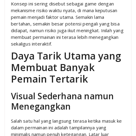
Konsep ini sering disebut sebagai game dengan
mekanisme risiko waktu nyata, di mana keputusan
pemain menjadi faktor utama. Semakin lama
bertahan, semakin besar potensi pengali yang bisa
didapat, namun risiko juga ikut meningkat. Inilah yang
membuat permainan ini terasa lebih menegangkan
sekaligus interaktif.
Daya Tarik Utama yang
Membuat Banyak
Pemain Tertarik
Visual Sederhana namun
Menegangkan
Salah satu hal yang langsung terasa ketika masuk ke
dalam permainan ini adalah tampilannya yang
minimalis namun penuh ketegangan. Latar luar