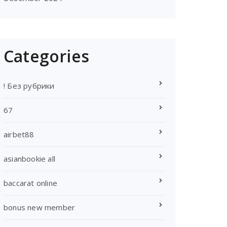
Categories
! Без рубрики
67
airbet88
asianbookie all
baccarat online
bonus new member