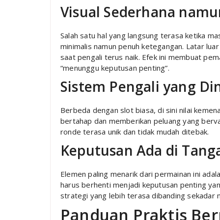
Visual Sederhana nam
Salah satu hal yang langsung terasa ketika ma
minimalis namun penuh ketegangan. Latar lua
saat pengali terus naik. Efek ini membuat pe
“menunggu keputusan penting”.
Sistem Pengali yang Di
Berbeda dengan slot biasa, di sini nilai kemen
bertahap dan memberikan peluang yang bervari
ronde terasa unik dan tidak mudah ditebak.
Keputusan Ada di Tang
Elemen paling menarik dari permainan ini ada
harus berhenti menjadi keputusan penting yan
strategi yang lebih terasa dibanding sekadar 
Panduan Praktis Be