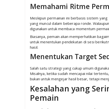
Memahami Ritme Perm
Meskipun permainan ini berbasis sistem yan
yang muncul dalam beberapa ronde. Walaupun t
digunakan untuk membaca momentum permai
Biasanya, pemain akan memperhatikan bagaim
untuk menentukan pendekatan di sesi berikutny
hasil.
Menentukan Target Se
Salah satu strategi yang cukup umum digunaka
Misalnya, ketika sudah mencapai nilai tertent
bukan untuk mengejar hasil besar, tetapi menj
Kesalahan yang Serin
Pemain