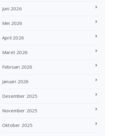
Juni 2026
Mei 2026
April 2026
Maret 2026
Februari 2026
Januari 2026
Desember 2025
November 2025
Oktober 2025