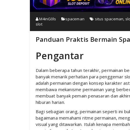
M4inG0ls
spaceman
situs spaceman
,
sl
slot
Panduan Praktis Bermain Spa
Pengantar
Dalam beberapa tahun terakhir, permainan be
banyak menarik perhatian para penggemar slot 
adalah permainan dengan konsep karakter ast
membawa mekanisme permainan yang berbeda d
membuat banyak pemain penasaran dan akhirn
hiburan harian.
Bagi sebagian orang, permainan seperti ini bu
bagaimana memahami ritme permainan, menga
visual yang ditawarkan. Itulah kenapa memba