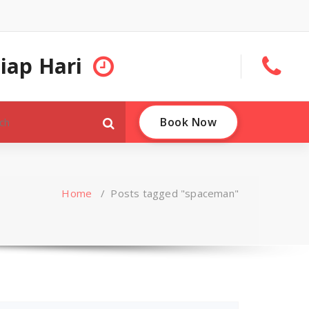
iap Hari
Book Now
Home
/
Posts tagged "spaceman"