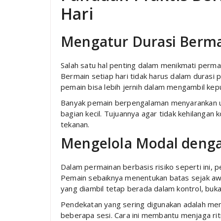
Hari
Mengatur Durasi Berm
Salah satu hal penting dalam menikmati perma
Bermain setiap hari tidak harus dalam durasi 
pemain bisa lebih jernih dalam mengambil ke
Banyak pemain berpengalaman menyarankan u
bagian kecil. Tujuannya agar tidak kehilangan
tekanan.
Mengelola Modal denga
Dalam permainan berbasis risiko seperti ini, 
Pemain sebaiknya menentukan batas sejak aw
yang diambil tetap berada dalam kontrol, buk
Pendekatan yang sering digunakan adalah mem
beberapa sesi. Cara ini membantu menjaga rit