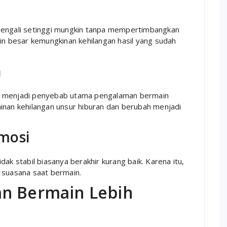
pengali setinggi mungkin tanpa mempertimbangkan
kin besar kemungkinan kehilangan hasil yang sudah
n
ng menjadi penyebab utama pengalaman bermain
inan kehilangan unsur hiburan dan berubah menjadi
mosi
ak stabil biasanya berakhir kurang baik. Karena itu,
 suasana saat bermain.
an Bermain Lebih