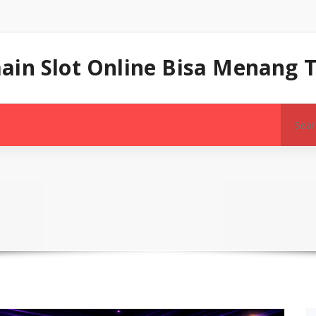
ain Slot Online Bisa Menang T
Search
for: