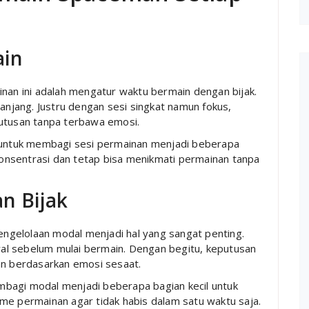
ain
inan ini adalah mengatur waktu bermain dengan bijak.
panjang. Justru dengan sesi singkat namun fokus,
putusan tanpa terbawa emosi.
ntuk membagi sesi permainan menjadi beberapa
 konsentrasi dan tetap bisa menikmati permainan tanpa
n Bijak
pengelolaan modal menjadi hal yang sangat penting.
al sebelum mulai bermain. Dengan begitu, keputusan
an berdasarkan emosi sesaat.
bagi modal menjadi beberapa bagian kecil untuk
me permainan agar tidak habis dalam satu waktu saja.