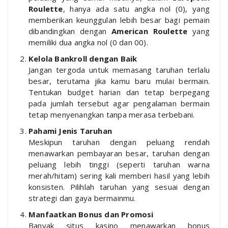
Roulette
, hanya ada satu angka nol (0), yang
memberikan keunggulan lebih besar bagi pemain
dibandingkan dengan
American Roulette
yang
memiliki dua angka nol (0 dan 00).
Kelola Bankroll dengan Baik
Jangan tergoda untuk memasang taruhan terlalu
besar, terutama jika kamu baru mulai bermain.
Tentukan budget harian dan tetap berpegang
pada jumlah tersebut agar pengalaman bermain
tetap menyenangkan tanpa merasa terbebani.
Pahami Jenis Taruhan
Meskipun taruhan dengan peluang rendah
menawarkan pembayaran besar, taruhan dengan
peluang lebih tinggi (seperti taruhan warna
merah/hitam) sering kali memberi hasil yang lebih
konsisten. Pilihlah taruhan yang sesuai dengan
strategi dan gaya bermainmu.
Manfaatkan Bonus dan Promosi
Banyak situs kasino menawarkan bonus