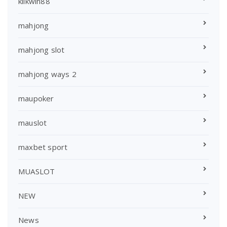
klikwin88
mahjong
mahjong slot
mahjong ways 2
maupoker
mauslot
maxbet sport
MUASLOT
NEW
News