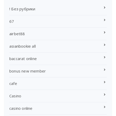
! Без рубрики
67
airbet88
asianbookie all
baccarat online
bonus new member
cafe
Casino
casino online