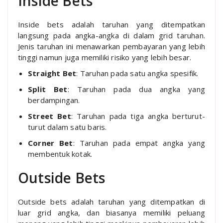
Inside Bets
Inside bets adalah taruhan yang ditempatkan
langsung pada angka-angka di dalam grid taruhan.
Jenis taruhan ini menawarkan pembayaran yang lebih
tinggi namun juga memiliki risiko yang lebih besar.
Straight Bet
: Taruhan pada satu angka spesifik.
Split Bet
: Taruhan pada dua angka yang
berdampingan.
Street Bet
: Taruhan pada tiga angka berturut-
turut dalam satu baris.
Corner Bet
: Taruhan pada empat angka yang
membentuk kotak.
Outside Bets
Outside bets adalah taruhan yang ditempatkan di
luar grid angka, dan biasanya memiliki peluang