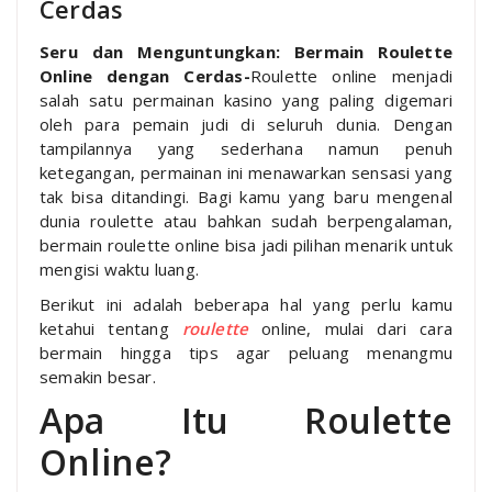
Cerdas
Seru dan Menguntungkan: Bermain Roulette
Online dengan Cerdas-
Roulette online menjadi
salah satu permainan kasino yang paling digemari
oleh para pemain judi di seluruh dunia. Dengan
tampilannya yang sederhana namun penuh
ketegangan, permainan ini menawarkan sensasi yang
tak bisa ditandingi. Bagi kamu yang baru mengenal
dunia roulette atau bahkan sudah berpengalaman,
bermain roulette online bisa jadi pilihan menarik untuk
mengisi waktu luang.
Berikut ini adalah beberapa hal yang perlu kamu
ketahui tentang
roulette
online, mulai dari cara
bermain hingga tips agar peluang menangmu
semakin besar.
Apa Itu Roulette
Online?