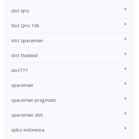
slot qris
Slot Qris 10k
slot spaceman
slot thailand
slot777
spaceman
spaceman pragmatic
spaceman slot
spbo indonesia