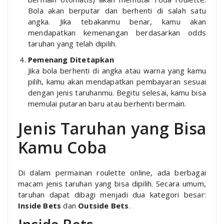
Bola akan berputar dan berhenti di salah satu
angka. Jika tebakanmu benar, kamu akan
mendapatkan kemenangan berdasarkan odds
taruhan yang telah dipilih.
Pemenang Ditetapkan
Jika bola berhenti di angka atau warna yang kamu
pilih, kamu akan mendapatkan pembayaran sesuai
dengan jenis taruhanmu. Begitu selesai, kamu bisa
memulai putaran baru atau berhenti bermain.
Jenis Taruhan yang Bisa
Kamu Coba
Di dalam permainan roulette online, ada berbagai
macam jenis taruhan yang bisa dipilih. Secara umum,
taruhan dapat dibagi menjadi dua kategori besar:
Inside Bets
dan
Outside Bets
.