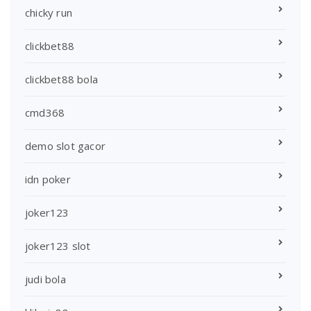
chicky run
clickbet88
clickbet88 bola
cmd368
demo slot gacor
idn poker
joker123
joker123 slot
judi bola