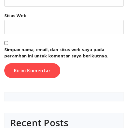
Situs Web
Simpan nama, email, dan situs web saya pada
peramban ini untuk komentar saya berikutnya.
Recent Posts