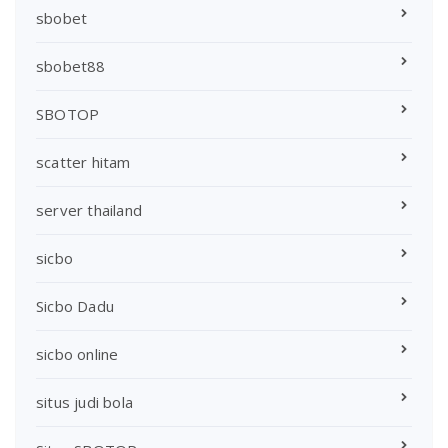
sbobet
sbobet88
SBOTOP
scatter hitam
server thailand
sicbo
Sicbo Dadu
sicbo online
situs judi bola