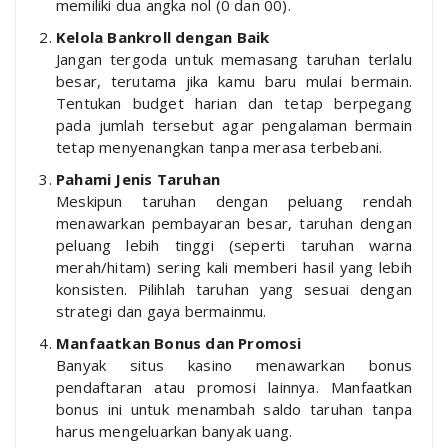
memiliki dua angka nol (0 dan 00).
Kelola Bankroll dengan Baik
Jangan tergoda untuk memasang taruhan terlalu
besar, terutama jika kamu baru mulai bermain.
Tentukan budget harian dan tetap berpegang
pada jumlah tersebut agar pengalaman bermain
tetap menyenangkan tanpa merasa terbebani.
Pahami Jenis Taruhan
Meskipun taruhan dengan peluang rendah
menawarkan pembayaran besar, taruhan dengan
peluang lebih tinggi (seperti taruhan warna
merah/hitam) sering kali memberi hasil yang lebih
konsisten. Pilihlah taruhan yang sesuai dengan
strategi dan gaya bermainmu.
Manfaatkan Bonus dan Promosi
Banyak situs kasino menawarkan bonus
pendaftaran atau promosi lainnya. Manfaatkan
bonus ini untuk menambah saldo taruhan tanpa
harus mengeluarkan banyak uang.