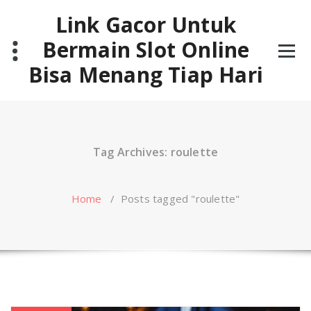
Skip
Link Gacor Untuk
to
content
Bermain Slot Online
Bisa Menang Tiap Hari
Tag Archives: roulette
Home
/
Posts tagged "roulette"