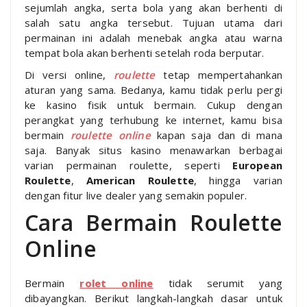
sejumlah angka, serta bola yang akan berhenti di
salah satu angka tersebut. Tujuan utama dari
permainan ini adalah menebak angka atau warna
tempat bola akan berhenti setelah roda berputar.
Di versi online,
roulette
tetap mempertahankan
aturan yang sama. Bedanya, kamu tidak perlu pergi
ke kasino fisik untuk bermain. Cukup dengan
perangkat yang terhubung ke internet, kamu bisa
bermain
roulette online
kapan saja dan di mana
saja. Banyak situs kasino menawarkan berbagai
varian permainan roulette, seperti
European
Roulette
,
American Roulette
, hingga varian
dengan fitur live dealer yang semakin populer.
Cara Bermain Roulette
Online
Bermain
rolet online
tidak serumit yang
dibayangkan. Berikut langkah-langkah dasar untuk