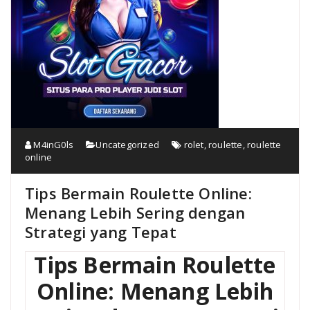
M4inG0ls
Uncategorized
rolet
,
roulette
,
roulette
online
Tips Bermain Roulette Online:
Menang Lebih Sering dengan
Strategi yang Tepat
Tips Bermain Roulette
Online: Menang Lebih