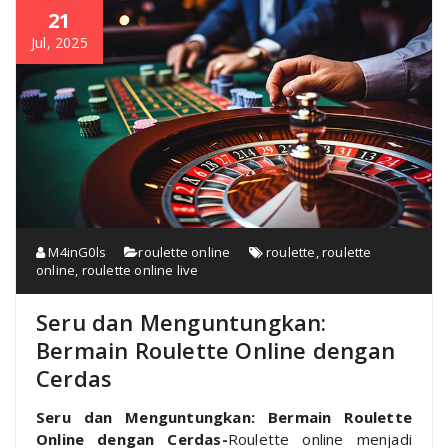
21
Jul, 2025
M4inG0ls
roulette online
roulette
,
roulette
online
,
roulette online live
Seru dan Menguntungkan:
Bermain Roulette Online dengan
Cerdas
Seru dan Menguntungkan: Bermain Roulette
Online dengan Cerdas-
Roulette online menjadi