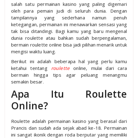
salah satu permainan kasino yang paling digemari
oleh para pemain judi di seluruh dunia. Dengan
tampilannya yang sederhana namun penuh
ketegangan, permainan ini menawarkan sensasi yang
tak bisa ditandingi. Bagi kamu yang baru mengenal
dunia roulette atau bahkan sudah berpengalaman,
bermain roulette online bisa jadi pilihan menarik untuk
mengisi waktu luang.
Berikut ini adalah beberapa hal yang perlu kamu
ketahui tentang
roulette
online, mulai dari cara
bermain hingga tips agar peluang menangmu
semakin besar.
Apa Itu Roulette
Online?
Roulette adalah permainan kasino yang berasal dari
Prancis dan sudah ada sejak abad ke-18. Permainan
ini sangat ikonik dengan roda berputar yang memiliki