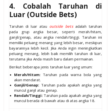
4. Cobalah Taruhan di
Luar (Outside Bets)
Taruhan di luar atau
outside bets
adalah taruhan
pada grup angka besar, seperti merah/hitam,
ganjil/genap, atau angka rendah/tinggi. Taruhan ini
memiliki peluang menang yang lebih besar, meskipun
bayarannya lebih kecil. Jika Anda ingin meningkatkan
peluang menang, lebih baik memilih taruhan di luar,
terutama jika Anda masih baru dalam permainan.
Berikut beberapa jenis taruhan luar yang umum:
Merah/Hitam:
Taruhan pada warna bola yang
akan mendarat.
Ganjil/Genap:
Taruhan pada apakah angka yang
muncul ganjil atau genap.
Rendah/Tinggi:
Taruhan pada apakah angka yang
muncul berada di bawah atau di atas angka 18.