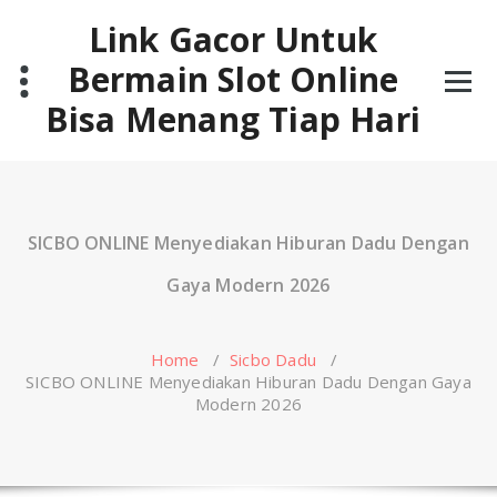
Skip
Link Gacor Untuk
to
content
Bermain Slot Online
Bisa Menang Tiap Hari
SICBO ONLINE Menyediakan Hiburan Dadu Dengan
Gaya Modern 2026
Home
/
Sicbo Dadu
/
SICBO ONLINE Menyediakan Hiburan Dadu Dengan Gaya
Modern 2026