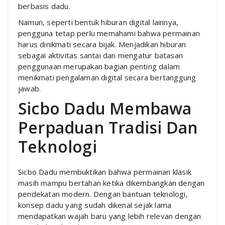
berbasis dadu.
Namun, seperti bentuk hiburan digital lainnya,
pengguna tetap perlu memahami bahwa permainan
harus dinikmati secara bijak. Menjadikan hiburan
sebagai aktivitas santai dan mengatur batasan
penggunaan merupakan bagian penting dalam
menikmati pengalaman digital secara bertanggung
jawab.
Sicbo Dadu Membawa
Perpaduan Tradisi Dan
Teknologi
Sicbo Dadu membuktikan bahwa permainan klasik
masih mampu bertahan ketika dikembangkan dengan
pendekatan modern. Dengan bantuan teknologi,
konsep dadu yang sudah dikenal sejak lama
mendapatkan wajah baru yang lebih relevan dengan