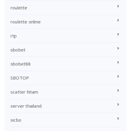
roulette
roulette online
rtp
sbobet
sbobet88
SBOTOP
scatter hitam
server thailand
sicbo