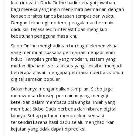
lebih inovatif. Dadu Online hadir sebagai jawaban
bagi mereka yang ingin menikmati permainan dengan
konsep praktis tanpa batasan tempat dan waktu.
Dengan teknologi modern, pengalaman bermain
dadu kini terasa lebih interaktif dan mengikuti
kebutuhan pengguna masa kini.
Sicbo Online menghadirkan berbagai elemen visual
yang membuat suasana permainan menjadi lebih
hidup. Tampilan grafis yang modern, sistem yang
mudah dipahami, serta akses yang fleksibel menjadi
beberapa alasan mengapa permainan berbasis dadu
digital semakin populer.
Bukan hanya mengandalkan tampilan, Sicbo juga
menawarkan konsep permainan yang menguji
ketelitian dalam membaca pola angka. Inilah yang
membuat Sicbo Dadu berbeda dari hiburan digital
lainnya. Setiap putaran memberikan sensasi
tersendiri karena hasil dadu selalu menghadirkan
kejutan yang tidak dapat diprediksi.