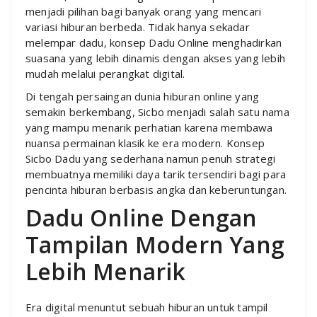
menjadi pilihan bagi banyak orang yang mencari
variasi hiburan berbeda. Tidak hanya sekadar
melempar dadu, konsep Dadu Online menghadirkan
suasana yang lebih dinamis dengan akses yang lebih
mudah melalui perangkat digital.
Di tengah persaingan dunia hiburan online yang
semakin berkembang, Sicbo menjadi salah satu nama
yang mampu menarik perhatian karena membawa
nuansa permainan klasik ke era modern. Konsep
Sicbo Dadu yang sederhana namun penuh strategi
membuatnya memiliki daya tarik tersendiri bagi para
pencinta hiburan berbasis angka dan keberuntungan.
Dadu Online Dengan
Tampilan Modern Yang
Lebih Menarik
Era digital menuntut sebuah hiburan untuk tampil