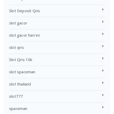
Slot Deposit Qris
slot gacor
slot gacor hari ini
slot qris
Slot Qris 10k
slot spaceman
slot thailand
slot777
spaceman