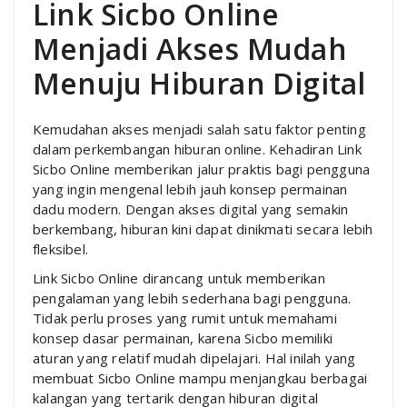
Link Sicbo Online
Menjadi Akses Mudah
Menuju Hiburan Digital
Kemudahan akses menjadi salah satu faktor penting
dalam perkembangan hiburan online. Kehadiran Link
Sicbo Online memberikan jalur praktis bagi pengguna
yang ingin mengenal lebih jauh konsep permainan
dadu modern. Dengan akses digital yang semakin
berkembang, hiburan kini dapat dinikmati secara lebih
fleksibel.
Link Sicbo Online dirancang untuk memberikan
pengalaman yang lebih sederhana bagi pengguna.
Tidak perlu proses yang rumit untuk memahami
konsep dasar permainan, karena Sicbo memiliki
aturan yang relatif mudah dipelajari. Hal inilah yang
membuat Sicbo Online mampu menjangkau berbagai
kalangan yang tertarik dengan hiburan digital