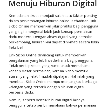
Menuju Hiburan Digital
Kemudahan akses menjadi salah satu faktor penting
dalam perkembangan hiburan online. Kehadiran Link
Sicbo Online memberikan jalur praktis bagi pengguna
yang ingin mengenal lebih jauh konsep permainan
dadu modern. Dengan akses digital yang semakin
berkembang, hiburan kini dapat dinikmati secara lebih
fleksibel.
Link Sicbo Online dirancang untuk memberikan
pengalaman yang lebih sederhana bagi pengguna.
Tidak perlu proses yang rumit untuk memahami
konsep dasar permainan, karena Sicbo memiliki
aturan yang relatif mudah dipelajari. Hal inilah yang
membuat Sicbo Online mampu menjangkau berbagai
kalangan yang tertarik dengan hiburan digital
berbasis dadu.
Namun, seperti bentuk hiburan digital lainnya,
pengguna tetap perlu memahami bahwa permainan