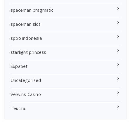
spaceman pragmatic
spaceman slot
spbo indonesia
starlight princess
Supabet
Uncategorized
Velwins Casino
Текста