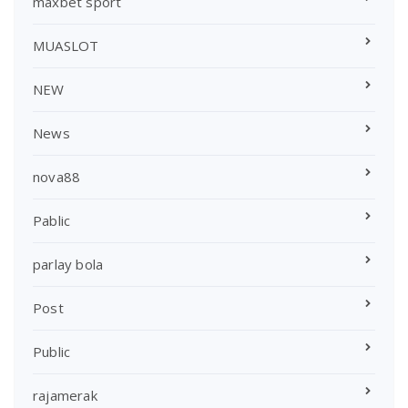
maxbet sport
MUASLOT
NEW
News
nova88
Pablic
parlay bola
Post
Public
rajamerak