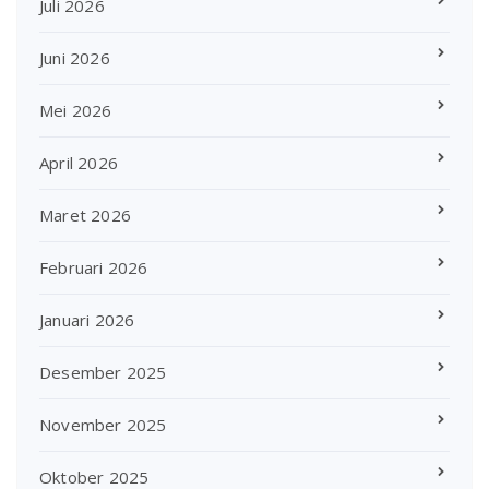
Juli 2026
Juni 2026
Mei 2026
April 2026
Maret 2026
Februari 2026
Januari 2026
Desember 2025
November 2025
Oktober 2025