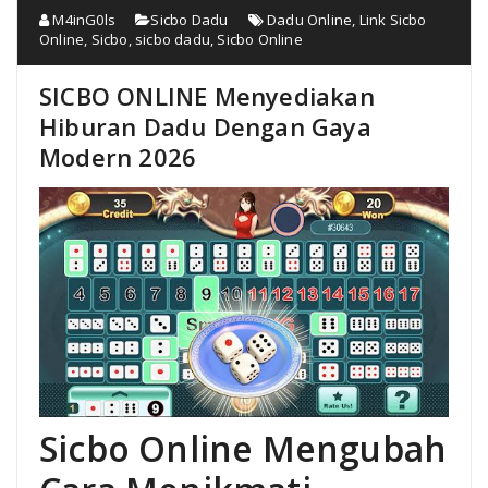
M4inG0ls
Sicbo Dadu
Dadu Online
,
Link Sicbo
Online
,
Sicbo
,
sicbo dadu
,
Sicbo Online
SICBO ONLINE Menyediakan
Hiburan Dadu Dengan Gaya
Modern 2026
Sicbo Online Mengubah