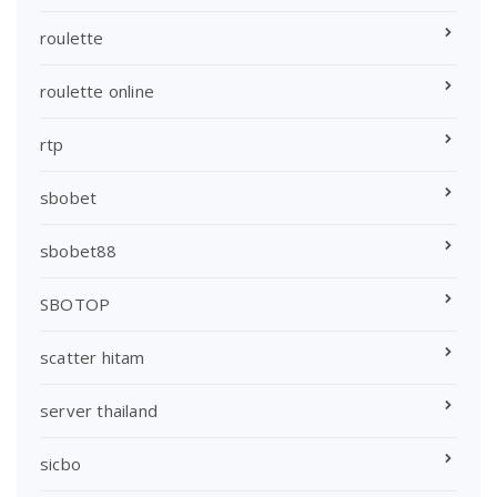
roulette
roulette online
rtp
sbobet
sbobet88
SBOTOP
scatter hitam
server thailand
sicbo