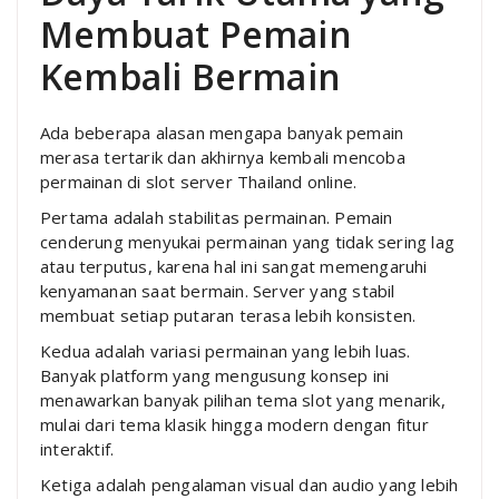
Membuat Pemain
Kembali Bermain
Ada beberapa alasan mengapa banyak pemain
merasa tertarik dan akhirnya kembali mencoba
permainan di slot server Thailand online.
Pertama adalah stabilitas permainan. Pemain
cenderung menyukai permainan yang tidak sering lag
atau terputus, karena hal ini sangat memengaruhi
kenyamanan saat bermain. Server yang stabil
membuat setiap putaran terasa lebih konsisten.
Kedua adalah variasi permainan yang lebih luas.
Banyak platform yang mengusung konsep ini
menawarkan banyak pilihan tema slot yang menarik,
mulai dari tema klasik hingga modern dengan fitur
interaktif.
Ketiga adalah pengalaman visual dan audio yang lebih