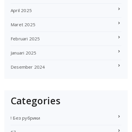
April 2025
Maret 2025
Februari 2025
Januari 2025
Desember 2024
Categories
! Без рубрики