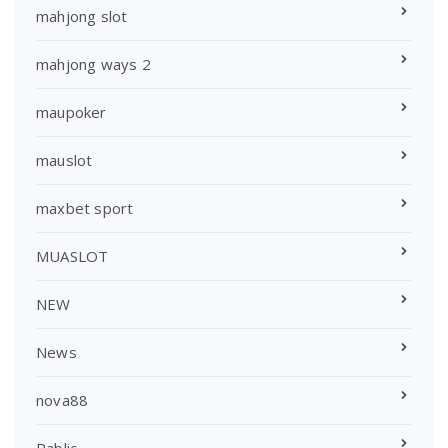
mahjong slot
mahjong ways 2
maupoker
mauslot
maxbet sport
MUASLOT
NEW
News
nova88