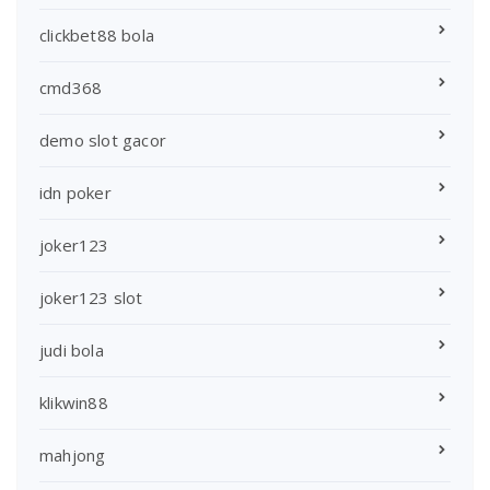
clickbet88 bola
cmd368
demo slot gacor
idn poker
joker123
joker123 slot
judi bola
klikwin88
mahjong