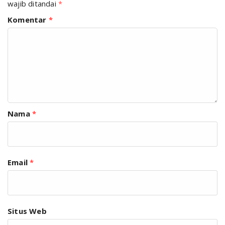
wajib ditandai
*
Komentar
*
Nama
*
Email
*
Situs Web