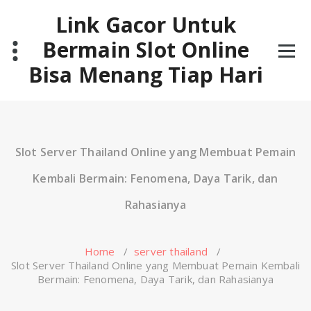
Skip
Link Gacor Untuk
to
content
Bermain Slot Online
Bisa Menang Tiap Hari
Slot Server Thailand Online yang Membuat Pemain
Kembali Bermain: Fenomena, Daya Tarik, dan
Rahasianya
Home
/
server thailand
/
Slot Server Thailand Online yang Membuat Pemain Kembali
Bermain: Fenomena, Daya Tarik, dan Rahasianya