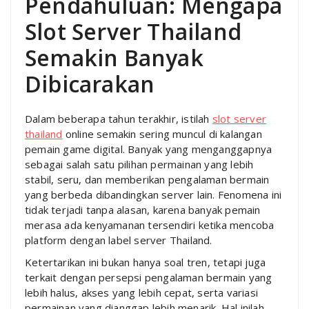
Pendahuluan: Mengapa
Slot Server Thailand
Semakin Banyak
Dibicarakan
Dalam beberapa tahun terakhir, istilah
slot server
thailand
online semakin sering muncul di kalangan
pemain game digital. Banyak yang menganggapnya
sebagai salah satu pilihan permainan yang lebih
stabil, seru, dan memberikan pengalaman bermain
yang berbeda dibandingkan server lain. Fenomena ini
tidak terjadi tanpa alasan, karena banyak pemain
merasa ada kenyamanan tersendiri ketika mencoba
platform dengan label server Thailand.
Ketertarikan ini bukan hanya soal tren, tetapi juga
terkait dengan persepsi pengalaman bermain yang
lebih halus, akses yang lebih cepat, serta variasi
permainan yang dianggap lebih menarik. Hal inilah