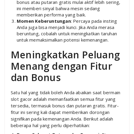
bonus atau putaran gratis mulai aktif lebih sering,
ini memberi sinyal bahwa mesin sedang
memberikan performa yang baik.
Momen Keberuntungan
: Percaya pada insting
Anda juga bisa menjadi kunci. Jika Anda merasa
beruntung, cobalah untuk meningkatkan taruhan
untuk memaksimalkan potensi kemenangan.
Meningkatkan Peluang
Menang dengan Fitur
dan Bonus
Satu hal yang tidak boleh Anda abaikan saat bermain
slot gacor adalah memanfaatkan semua fitur yang
tersedia, termasuk bonus dan putaran gratis. Fitur-
fitur ini sering kali dapat memberikan dorongan
signifikan pada kemenangan Anda. Berikut adalah
beberapa hal yang perlu diperhatikan: