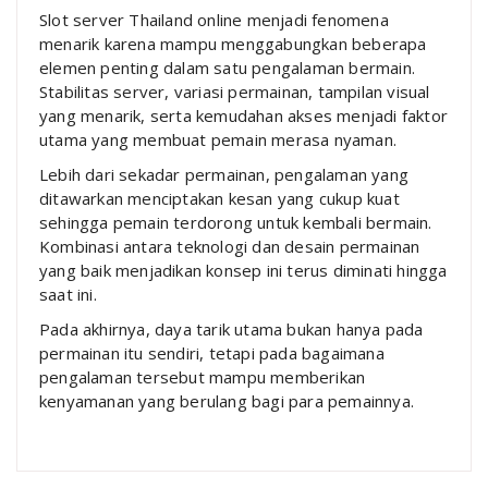
Slot server Thailand online menjadi fenomena
menarik karena mampu menggabungkan beberapa
elemen penting dalam satu pengalaman bermain.
Stabilitas server, variasi permainan, tampilan visual
yang menarik, serta kemudahan akses menjadi faktor
utama yang membuat pemain merasa nyaman.
Lebih dari sekadar permainan, pengalaman yang
ditawarkan menciptakan kesan yang cukup kuat
sehingga pemain terdorong untuk kembali bermain.
Kombinasi antara teknologi dan desain permainan
yang baik menjadikan konsep ini terus diminati hingga
saat ini.
Pada akhirnya, daya tarik utama bukan hanya pada
permainan itu sendiri, tetapi pada bagaimana
pengalaman tersebut mampu memberikan
kenyamanan yang berulang bagi para pemainnya.