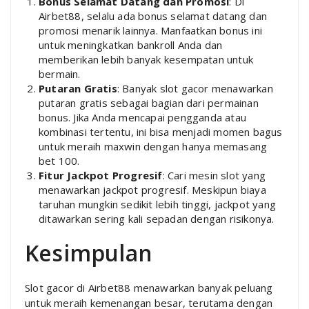
Bonus Selamat Datang dan Promosi
: Di
Airbet88, selalu ada bonus selamat datang dan
promosi menarik lainnya. Manfaatkan bonus ini
untuk meningkatkan bankroll Anda dan
memberikan lebih banyak kesempatan untuk
bermain.
Putaran Gratis
: Banyak slot gacor menawarkan
putaran gratis sebagai bagian dari permainan
bonus. Jika Anda mencapai pengganda atau
kombinasi tertentu, ini bisa menjadi momen bagus
untuk meraih maxwin dengan hanya memasang
bet 100.
Fitur Jackpot Progresif
: Cari mesin slot yang
menawarkan jackpot progresif. Meskipun biaya
taruhan mungkin sedikit lebih tinggi, jackpot yang
ditawarkan sering kali sepadan dengan risikonya.
Kesimpulan
Slot gacor di Airbet88 menawarkan banyak peluang
untuk meraih kemenangan besar, terutama dengan