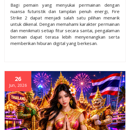
Bagi pemain yang menyukai permainan dengan
nuansa futuristik dan tampilan penuh energi, Fire
Strike 2 dapat menjadi salah satu pilihan menarik
untuk dikenal. Dengan memahami karakter permainan
dan menikmati setiap fitur secara santai, pengalaman
bermain dapat terasa lebih menyenangkan serta
memberikan hiburan digital yang berkesan.
26
Jun, 2026