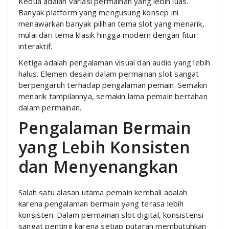
Kedua adalah variasi permainan yang lebih luas.
Banyak platform yang mengusung konsep ini
menawarkan banyak pilihan tema slot yang menarik,
mulai dari tema klasik hingga modern dengan fitur
interaktif.
Ketiga adalah pengalaman visual dan audio yang lebih
halus. Elemen desain dalam permainan slot sangat
berpengaruh terhadap pengalaman pemain. Semakin
menarik tampilannya, semakin lama pemain bertahan
dalam permainan.
Pengalaman Bermain
yang Lebih Konsisten
dan Menyenangkan
Salah satu alasan utama pemain kembali adalah
karena pengalaman bermain yang terasa lebih
konsisten. Dalam permainan slot digital, konsistensi
sangat penting karena setiap putaran membutuhkan