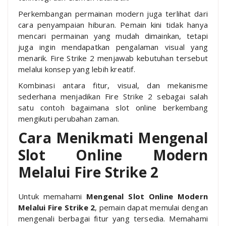
Perkembangan permainan modern juga terlihat dari
cara penyampaian hiburan. Pemain kini tidak hanya
mencari permainan yang mudah dimainkan, tetapi
juga ingin mendapatkan pengalaman visual yang
menarik. Fire Strike 2 menjawab kebutuhan tersebut
melalui konsep yang lebih kreatif.
Kombinasi antara fitur, visual, dan mekanisme
sederhana menjadikan Fire Strike 2 sebagai salah
satu contoh bagaimana slot online berkembang
mengikuti perubahan zaman.
Cara Menikmati Mengenal
Slot Online Modern
Melalui Fire Strike 2
Untuk memahami
Mengenal Slot Online Modern
Melalui Fire Strike 2
, pemain dapat memulai dengan
mengenali berbagai fitur yang tersedia. Memahami