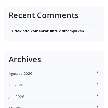
Recent Comments
Tidak ada komentar untuk ditampilkan.
Archives
Agustus 2026
Juli 2026
Juni 2026
Mei 2026