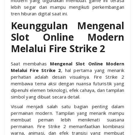
modern yang digunakan membuat game ini terasa
lebih segar dan mampu mengikuti perkembangan
tren hiburan digital saat ini.
Keunggulan Mengenal
Slot Online Modern
Melalui Fire Strike 2
Saat membahas
Mengenal Slot Online Modern
Melalui Fire Strike 2
, hal pertama yang menarik
perhatian adalah desain visualnya. Fire Strike 2
membawa tema aksi dengan nuansa futuristik yang
dipenuhi elemen teknologi, efek cahaya, dan tampilan
simbol yang dibuat secara detail.
Visual menjadi salah satu bagian penting dalam
permainan modern. Tampilan yang menarik mampu
membuat pemain lebih menikmati suasana
permainan. Fire Strike 2 memanfaatkan kombinasi
warna, animasi, dan efek transisi yang membuat