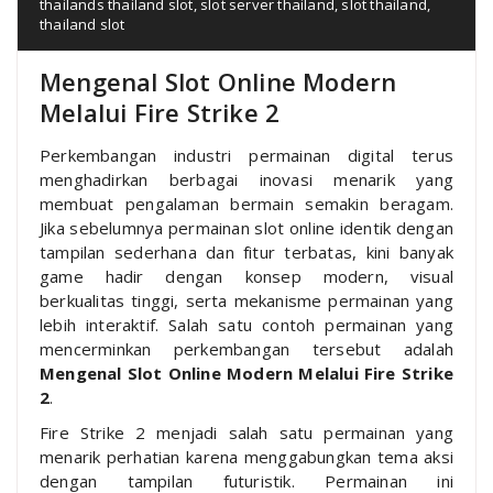
thailands thailand slot
,
slot server thailand
,
slot thailand
,
thailand slot
Mengenal Slot Online Modern
Melalui Fire Strike 2
Perkembangan industri permainan digital terus
menghadirkan berbagai inovasi menarik yang
membuat pengalaman bermain semakin beragam.
Jika sebelumnya permainan slot online identik dengan
tampilan sederhana dan fitur terbatas, kini banyak
game hadir dengan konsep modern, visual
berkualitas tinggi, serta mekanisme permainan yang
lebih interaktif. Salah satu contoh permainan yang
mencerminkan perkembangan tersebut adalah
Mengenal Slot Online Modern Melalui Fire Strike
2
.
Fire Strike 2 menjadi salah satu permainan yang
menarik perhatian karena menggabungkan tema aksi
dengan tampilan futuristik. Permainan ini