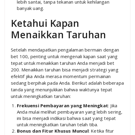
lebih santai, tanpa tekanan untuk kehilangan
banyak uang.
Ketahui Kapan
Menaikkan Taruhan
Setelah mendapatkan pengalaman bermain dengan
bet 100, penting untuk mengenali kapan saat yang
tepat untuk menaikkan taruhan Anda menjadi bet
200. Menaikkan taruhan bisa menjadi strategi yang
efektif jika Anda merasa momentum permainan
sedang berpihak pada Anda. Berikut adalah beberapa
tanda yang menunjukkan bahwa waktunya tepat
untuk meningkatkan taruhan:
Frekuensi Pembayaran yang Meningkat
: Jika
Anda mulai melihat pembayaran yang lebih sering,
ini bisa menjadi indikasi bahwa saat yang tepat
untuk meningkatkan taruhan telah tiba.
Bonus dan Fitur Khusus Muncul
: Ketika fitur