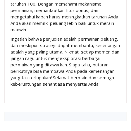
taruhan 100. Dengan memahami mekanisme
permainan, memanfaatkan fitur bonus, dan
mengetahui kapan harus meningkatkan taruhan Anda,
Anda akan memiliki peluang lebih baik untuk meraih
maxwin.
Ingatlah bahwa perjudian adalah permainan peluang,
dan meskipun strategi dapat membantu, kesenangan
adalah yang paling utama. Nikmati setiap momen dan
jangan ragu untuk mengeksplorasi berbagai
permainan yang ditawarkan. Siapa tahu, putaran
berikutnya bisa membawa Anda pada kemenangan
yang tak terlupakan! Selamat bermain dan semoga
keberuntungan senantiasa menyertai Anda!