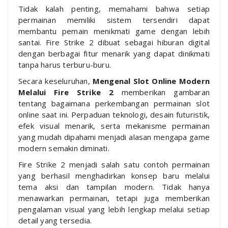
Tidak kalah penting, memahami bahwa setiap
permainan memiliki sistem tersendiri dapat
membantu pemain menikmati game dengan lebih
santai. Fire Strike 2 dibuat sebagai hiburan digital
dengan berbagai fitur menarik yang dapat dinikmati
tanpa harus terburu-buru.
Secara keseluruhan,
Mengenal Slot Online Modern
Melalui Fire Strike 2
memberikan gambaran
tentang bagaimana perkembangan permainan slot
online saat ini. Perpaduan teknologi, desain futuristik,
efek visual menarik, serta mekanisme permainan
yang mudah dipahami menjadi alasan mengapa game
modern semakin diminati.
Fire Strike 2 menjadi salah satu contoh permainan
yang berhasil menghadirkan konsep baru melalui
tema aksi dan tampilan modern. Tidak hanya
menawarkan permainan, tetapi juga memberikan
pengalaman visual yang lebih lengkap melalui setiap
detail yang tersedia.