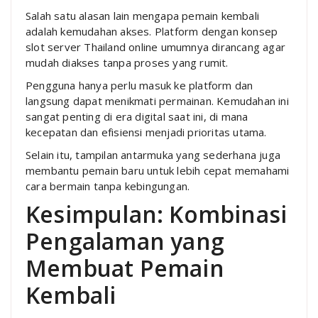
Salah satu alasan lain mengapa pemain kembali
adalah kemudahan akses. Platform dengan konsep
slot server Thailand online umumnya dirancang agar
mudah diakses tanpa proses yang rumit.
Pengguna hanya perlu masuk ke platform dan
langsung dapat menikmati permainan. Kemudahan ini
sangat penting di era digital saat ini, di mana
kecepatan dan efisiensi menjadi prioritas utama.
Selain itu, tampilan antarmuka yang sederhana juga
membantu pemain baru untuk lebih cepat memahami
cara bermain tanpa kebingungan.
Kesimpulan: Kombinasi
Pengalaman yang
Membuat Pemain
Kembali