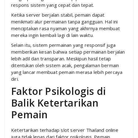
respons sistem yang cepat dan tepat.
Ketika server berjalan stabil, pemain dapat
menikmati alur permainan tanpa gangguan. Hal ini
menciptakan rasa nyaman yang akhirnya membuat
mereka ingin kembali lagi di lain waktu.
Selain itu, sistem permainan yang responsif juga
memberikan kesan bahwa setiap permainan berjalan
lebih adil dan transparan. Meskipun hasil tetap
ditentukan oleh sistem acak, pengalaman bermain
yang lancar membuat pemain merasa lebih percaya
diri.
Faktor Psikologis di
Balik Ketertarikan
Pemain
Ketertarikan terhadap slot server Thailand online
juga tidak lepas dari faktor psikologis. Pemain