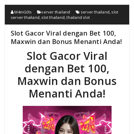
M4inG0ls
server thailand
server thailand
,
slot
server thailand
,
slot thailand
,
thailand slot
Slot Gacor Viral dengan Bet 100,
Maxwin dan Bonus Menanti Anda!
Slot Gacor Viral
dengan Bet 100,
Maxwin dan Bonus
Menanti Anda!