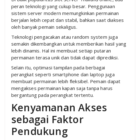
peran teknologi yang cukup besar. Penggunaan
sistem server modern memungkinkan permainan
berjalan lebih cepat dan stabil, bahkan saat diakses
oleh banyak pemain sekaligus.
Teknologi pengacakan atau random system juga
semakin dikembangkan untuk memberikan hasil yang
lebih dinamis. Hal ini membuat setiap putaran
permainan terasa unik dan tidak dapat diprediksi.
Selain itu, optimasi tampilan pada berbagai
perangkat seperti smartphone dan laptop juga
membuat permainan lebih fleksibel. Pemain dapat
mengakses permainan kapan saja tanpa harus
bergantung pada perangkat tertentu.
Kenyamanan Akses
sebagai Faktor
Pendukung