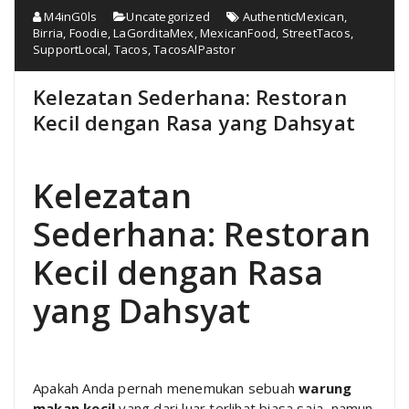
M4inG0ls
Uncategorized
AuthenticMexican
,
Birria
,
Foodie
,
LaGorditaMex
,
MexicanFood
,
StreetTacos
,
SupportLocal
,
Tacos
,
TacosAlPastor
Kelezatan Sederhana: Restoran
Kecil dengan Rasa yang Dahsyat
Kelezatan
Sederhana: Restoran
Kecil dengan Rasa
yang Dahsyat
Apakah Anda pernah menemukan sebuah
warung
makan kecil
yang dari luar terlihat biasa saja, namun