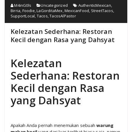
M4inG0ls
Uncategorized
AuthenticMexican
,
Birria
,
Foodie
,
LaGorditaMex
,
MexicanFood
,
StreetTacos
,
SupportLocal
,
Tacos
,
TacosAlPastor
Kelezatan Sederhana: Restoran
Kecil dengan Rasa yang Dahsyat
Kelezatan
Sederhana: Restoran
Kecil dengan Rasa
yang Dahsyat
Apakah Anda pernah menemukan sebuah
warung
makan kecil
yang dari luar terlihat biasa saja, namun