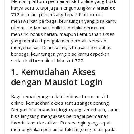
Mencari platform permainan slot online yang tidak
hanya seru tetapi juga menguntungkan?
Mauslot
777
bisa jadi pilihan yang tepat! Platform ini
menawarkan berbagai keuntungan yang bisa kamu
nikmati setiap hari, baik itu melalui permainan
menarik, bonus harian, maupun kemudahan akses
yang membuat pengalaman bermain semakin
menyenankan. Di artikel ini, kita akan membahas
berbagai keuntungan yang bisa kamu dapatkan
setiap kali bermain di Mauslot 777.
1. Kemudahan Akses
dengan Mauslot Login
Bagi pemain yang sudah terbiasa bermain slot
online, kemudahan akses tentu sangat penting.
Dengan fitur
mauslot login
yang sederhana, kamu
bisa langsung mengakses berbagai permainan
favorit tanpa kesulitan. Proses login yang cepat
memungkinkan pemain untuk langsung fokus pada