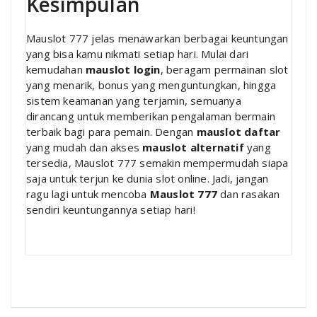
Kesimpulan
Mauslot 777 jelas menawarkan berbagai keuntungan
yang bisa kamu nikmati setiap hari. Mulai dari
kemudahan
mauslot login
, beragam permainan slot
yang menarik, bonus yang menguntungkan, hingga
sistem keamanan yang terjamin, semuanya
dirancang untuk memberikan pengalaman bermain
terbaik bagi para pemain. Dengan
mauslot daftar
yang mudah dan akses
mauslot alternatif
yang
tersedia, Mauslot 777 semakin mempermudah siapa
saja untuk terjun ke dunia slot online. Jadi, jangan
ragu lagi untuk mencoba
Mauslot 777
dan rasakan
sendiri keuntungannya setiap hari!