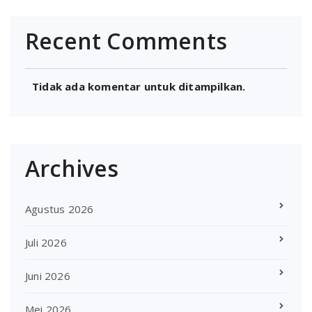
Recent Comments
Tidak ada komentar untuk ditampilkan.
Archives
Agustus 2026
Juli 2026
Juni 2026
Mei 2026