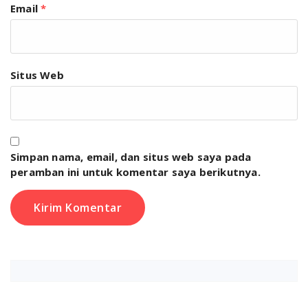
Email
*
Situs Web
Simpan nama, email, dan situs web saya pada
peramban ini untuk komentar saya berikutnya.