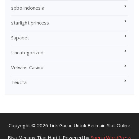
spbo indonesia
starlight princess
Supabet
Uncategorized
Velwins Casino
Текста
Copyright © 2026 Link Gacor Untuk Bermain Slot Online
Bisa Menang Tiap Hari | Powered by
Specia WordPress