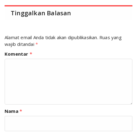
Tinggalkan Balasan
Alamat email Anda tidak akan dipublikasikan.
Ruas yang
wajib ditandai
*
Komentar
*
Nama
*