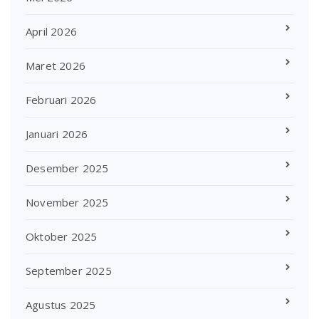
April 2026
Maret 2026
Februari 2026
Januari 2026
Desember 2025
November 2025
Oktober 2025
September 2025
Agustus 2025