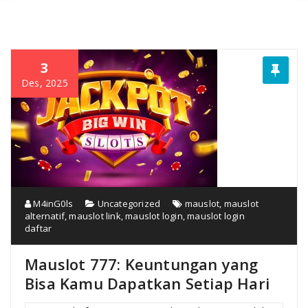
3
Des, 2025
M4inG0ls
Uncategorized
mauslot
,
mauslot
alternatif
,
mauslot link
,
mauslot login
,
mauslot login
daftar
Mauslot 777: Keuntungan yang
Bisa Kamu Dapatkan Setiap Hari