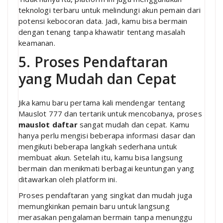
teknologi terbaru untuk melindungi akun pemain dari
potensi kebocoran data. Jadi, kamu bisa bermain
dengan tenang tanpa khawatir tentang masalah
keamanan.
5. Proses Pendaftaran
yang Mudah dan Cepat
Jika kamu baru pertama kali mendengar tentang
Mauslot 777 dan tertarik untuk mencobanya, proses
mauslot daftar
sangat mudah dan cepat. Kamu
hanya perlu mengisi beberapa informasi dasar dan
mengikuti beberapa langkah sederhana untuk
membuat akun. Setelah itu, kamu bisa langsung
bermain dan menikmati berbagai keuntungan yang
ditawarkan oleh platform ini.
Proses pendaftaran yang singkat dan mudah juga
memungkinkan pemain baru untuk langsung
merasakan pengalaman bermain tanpa menunggu