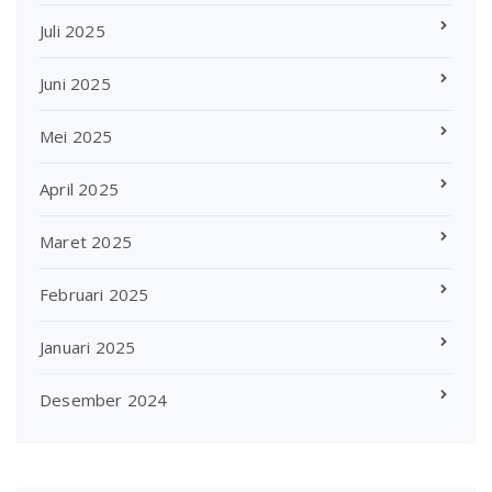
Juli 2025
Juni 2025
Mei 2025
April 2025
Maret 2025
Februari 2025
Januari 2025
Desember 2024