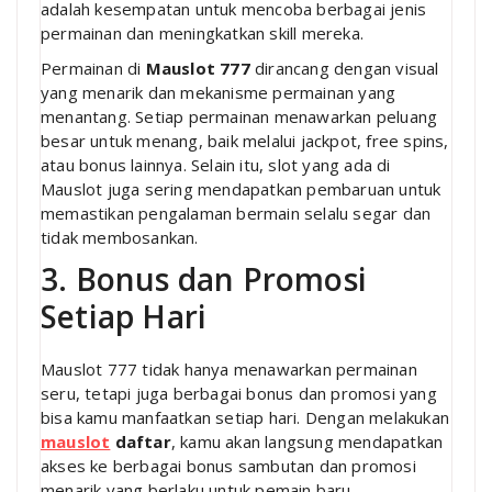
adalah kesempatan untuk mencoba berbagai jenis
permainan dan meningkatkan skill mereka.
Permainan di
Mauslot 777
dirancang dengan visual
yang menarik dan mekanisme permainan yang
menantang. Setiap permainan menawarkan peluang
besar untuk menang, baik melalui jackpot, free spins,
atau bonus lainnya. Selain itu, slot yang ada di
Mauslot juga sering mendapatkan pembaruan untuk
memastikan pengalaman bermain selalu segar dan
tidak membosankan.
3. Bonus dan Promosi
Setiap Hari
Mauslot 777 tidak hanya menawarkan permainan
seru, tetapi juga berbagai bonus dan promosi yang
bisa kamu manfaatkan setiap hari. Dengan melakukan
mauslot
daftar
, kamu akan langsung mendapatkan
akses ke berbagai bonus sambutan dan promosi
menarik yang berlaku untuk pemain baru.