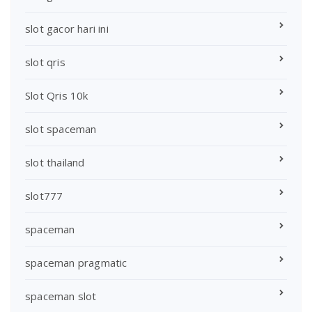
slot gacor hari ini
slot qris
Slot Qris 10k
slot spaceman
slot thailand
slot777
spaceman
spaceman pragmatic
spaceman slot