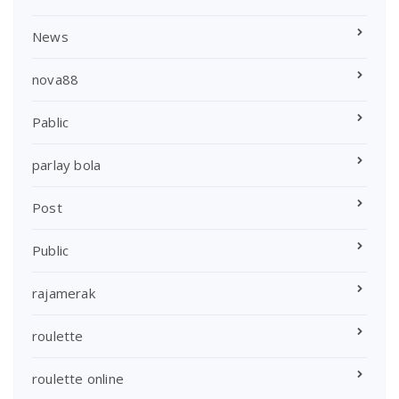
News
nova88
Pablic
parlay bola
Post
Public
rajamerak
roulette
roulette online