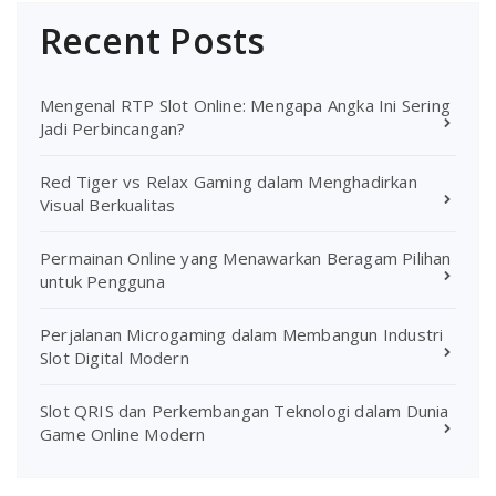
Recent Posts
Mengenal RTP Slot Online: Mengapa Angka Ini Sering
Jadi Perbincangan?
Red Tiger vs Relax Gaming dalam Menghadirkan
Visual Berkualitas
Permainan Online yang Menawarkan Beragam Pilihan
untuk Pengguna
Perjalanan Microgaming dalam Membangun Industri
Slot Digital Modern
Slot QRIS dan Perkembangan Teknologi dalam Dunia
Game Online Modern