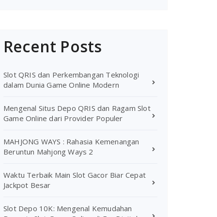
Recent Posts
Slot QRIS dan Perkembangan Teknologi
dalam Dunia Game Online Modern
Mengenal Situs Depo QRIS dan Ragam Slot
Game Online dari Provider Populer
MAHJONG WAYS : Rahasia Kemenangan
Beruntun Mahjong Ways 2
Waktu Terbaik Main Slot Gacor Biar Cepat
Jackpot Besar
Slot Depo 10K: Mengenal Kemudahan