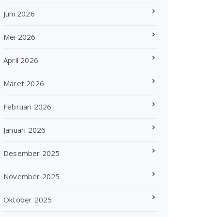
Juni 2026
Mei 2026
April 2026
Maret 2026
Februari 2026
Januari 2026
Desember 2025
November 2025
Oktober 2025