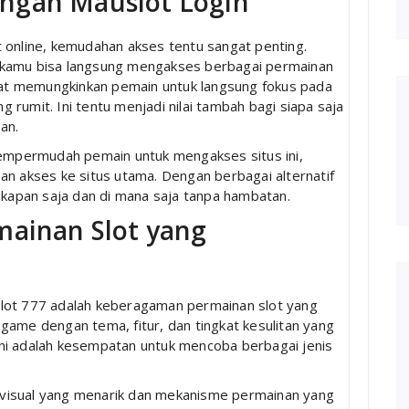
ngan Mauslot Login
 online, kemudahan akses tentu sangat penting.
kamu bisa langsung mengakses berbagai permainan
epat memungkinkan pemain untuk langsung fokus pada
rumit. Ini tentu menjadi nilai tambah bagi siapa saja
an.
empermudah pemain untuk mengakses situs ini,
an akses ke situs utama. Dengan berbagai alternatif
n kapan saja dan di mana saja tanpa hambatan.
mainan Slot yang
slot 777 adalah keberagaman permainan slot yang
game dengan tema, fitur, dan tingkat kesulitan yang
ni adalah kesempatan untuk mencoba berbagai jenis
visual yang menarik dan mekanisme permainan yang