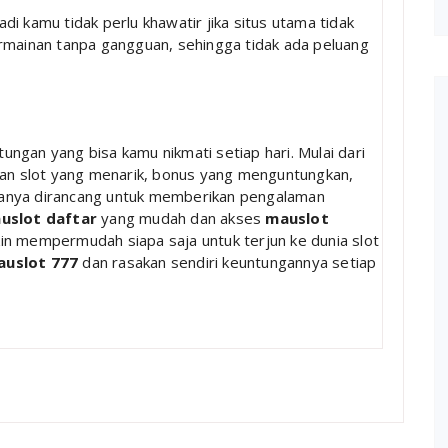
 jadi kamu tidak perlu khawatir jika situs utama tidak
ermainan tanpa gangguan, sehingga tidak ada peluang
ngan yang bisa kamu nikmati setiap hari. Mulai dari
an slot yang menarik, bonus yang menguntungkan,
uanya dirancang untuk memberikan pengalaman
uslot daftar
yang mudah dan akses
mauslot
n mempermudah siapa saja untuk terjun ke dunia slot
auslot 777
dan rasakan sendiri keuntungannya setiap