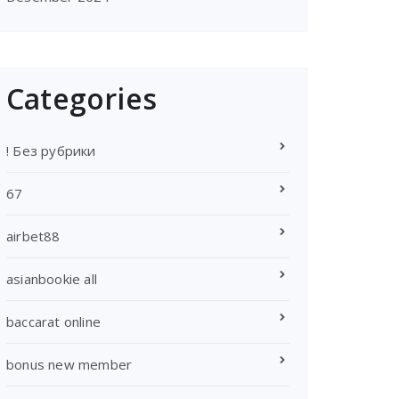
Categories
! Без рубрики
67
airbet88
asianbookie all
baccarat online
bonus new member