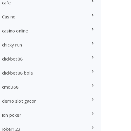
cafe
Casino
casino online
chicky run
clickbet88
clickbet88 bola
cmd368
demo slot gacor
idn poker
joker123