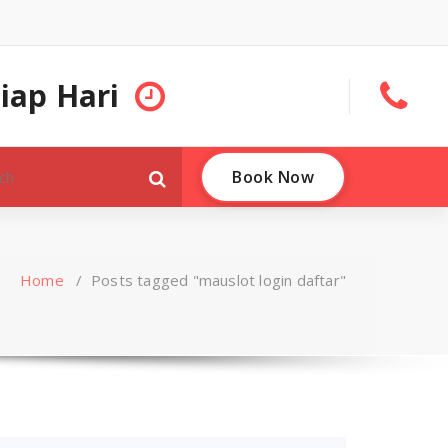
iap Hari
Book Now
Home
/
Posts tagged "mauslot login daftar"