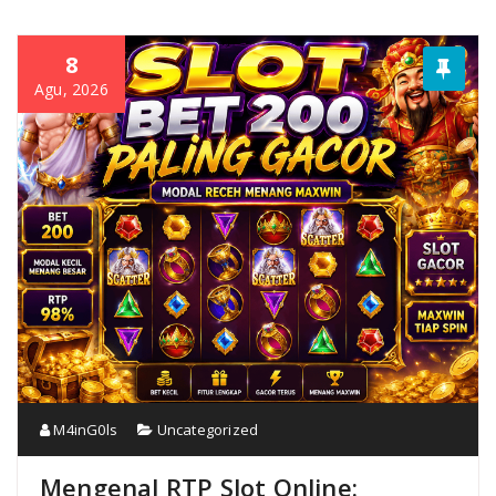
8
Agu, 2026
M4inG0ls
Uncategorized
Mengenal RTP Slot Online: