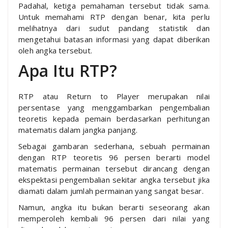
Padahal, ketiga pemahaman tersebut tidak sama.
Untuk memahami RTP dengan benar, kita perlu
melihatnya dari sudut pandang statistik dan
mengetahui batasan informasi yang dapat diberikan
oleh angka tersebut.
Apa Itu RTP?
RTP atau Return to Player merupakan nilai
persentase yang menggambarkan pengembalian
teoretis kepada pemain berdasarkan perhitungan
matematis dalam jangka panjang.
Sebagai gambaran sederhana, sebuah permainan
dengan RTP teoretis 96 persen berarti model
matematis permainan tersebut dirancang dengan
ekspektasi pengembalian sekitar angka tersebut jika
diamati dalam jumlah permainan yang sangat besar.
Namun, angka itu bukan berarti seseorang akan
memperoleh kembali 96 persen dari nilai yang