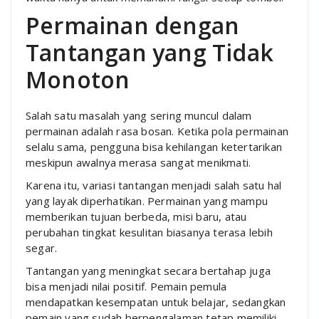
Permainan dengan
Tantangan yang Tidak
Monoton
Salah satu masalah yang sering muncul dalam
permainan adalah rasa bosan. Ketika pola permainan
selalu sama, pengguna bisa kehilangan ketertarikan
meskipun awalnya merasa sangat menikmati.
Karena itu, variasi tantangan menjadi salah satu hal
yang layak diperhatikan. Permainan yang mampu
memberikan tujuan berbeda, misi baru, atau
perubahan tingkat kesulitan biasanya terasa lebih
segar.
Tantangan yang meningkat secara bertahap juga
bisa menjadi nilai positif. Pemain pemula
mendapatkan kesempatan untuk belajar, sedangkan
pemain yang sudah berpengalaman tetap memiliki