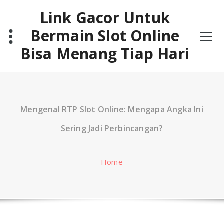
Skip
Link Gacor Untuk
to
content
Bermain Slot Online
Bisa Menang Tiap Hari
Mengenal RTP Slot Online: Mengapa Angka Ini
Sering Jadi Perbincangan?
Home