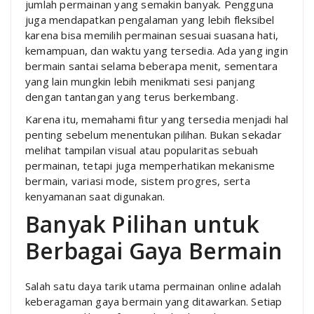
jumlah permainan yang semakin banyak. Pengguna
juga mendapatkan pengalaman yang lebih fleksibel
karena bisa memilih permainan sesuai suasana hati,
kemampuan, dan waktu yang tersedia. Ada yang ingin
bermain santai selama beberapa menit, sementara
yang lain mungkin lebih menikmati sesi panjang
dengan tantangan yang terus berkembang.
Karena itu, memahami fitur yang tersedia menjadi hal
penting sebelum menentukan pilihan. Bukan sekadar
melihat tampilan visual atau popularitas sebuah
permainan, tetapi juga memperhatikan mekanisme
bermain, variasi mode, sistem progres, serta
kenyamanan saat digunakan.
Banyak Pilihan untuk
Berbagai Gaya Bermain
Salah satu daya tarik utama permainan online adalah
keberagaman gaya bermain yang ditawarkan. Setiap