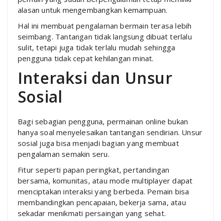
alasan untuk mengembangkan kemampuan.
Hal ini membuat pengalaman bermain terasa lebih
seimbang. Tantangan tidak langsung dibuat terlalu
sulit, tetapi juga tidak terlalu mudah sehingga
pengguna tidak cepat kehilangan minat.
Interaksi dan Unsur
Sosial
Bagi sebagian pengguna, permainan online bukan
hanya soal menyelesaikan tantangan sendirian. Unsur
sosial juga bisa menjadi bagian yang membuat
pengalaman semakin seru.
Fitur seperti papan peringkat, pertandingan
bersama, komunitas, atau mode multiplayer dapat
menciptakan interaksi yang berbeda. Pemain bisa
membandingkan pencapaian, bekerja sama, atau
sekadar menikmati persaingan yang sehat.