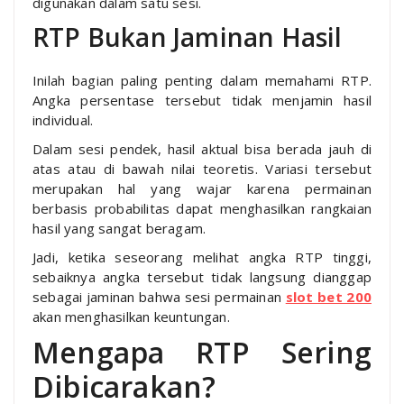
digunakan dalam satu sesi.
RTP Bukan Jaminan Hasil
Inilah bagian paling penting dalam memahami RTP.
Angka persentase tersebut tidak menjamin hasil
individual.
Dalam sesi pendek, hasil aktual bisa berada jauh di
atas atau di bawah nilai teoretis. Variasi tersebut
merupakan hal yang wajar karena permainan
berbasis probabilitas dapat menghasilkan rangkaian
hasil yang sangat beragam.
Jadi, ketika seseorang melihat angka RTP tinggi,
sebaiknya angka tersebut tidak langsung dianggap
sebagai jaminan bahwa sesi permainan
slot bet 200
akan menghasilkan keuntungan.
Mengapa RTP Sering
Dibicarakan?