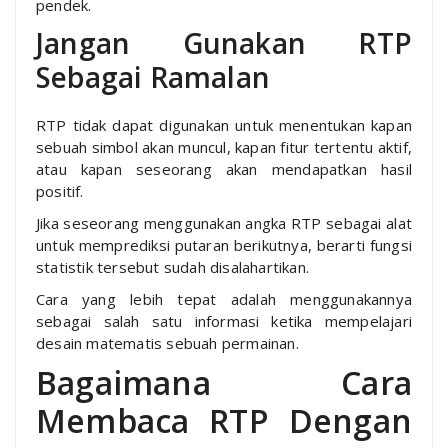
pendek.
Jangan Gunakan RTP
Sebagai Ramalan
RTP tidak dapat digunakan untuk menentukan kapan
sebuah simbol akan muncul, kapan fitur tertentu aktif,
atau kapan seseorang akan mendapatkan hasil
positif.
Jika seseorang menggunakan angka RTP sebagai alat
untuk memprediksi putaran berikutnya, berarti fungsi
statistik tersebut sudah disalahartikan.
Cara yang lebih tepat adalah menggunakannya
sebagai salah satu informasi ketika mempelajari
desain matematis sebuah permainan.
Bagaimana Cara
Membaca RTP Dengan